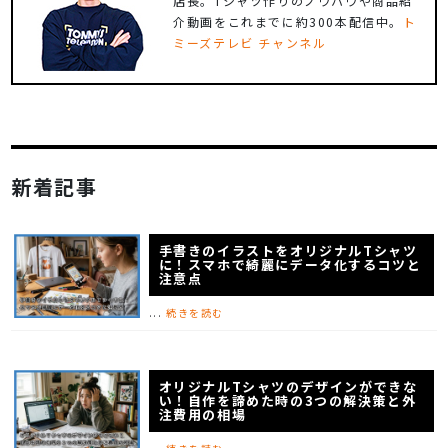
店長。Tシャツ作りのノウハウや商品紹
介動画をこれまでに約300本配信中。
ト
ミーズテレビ チャンネル
新着記事
手書きのイラストをオリジナルTシャツ
に！スマホで綺麗にデータ化するコツと
注意点
...
続きを読む
オリジナルTシャツのデザインができな
い！自作を諦めた時の3つの解決策と外
注費用の相場