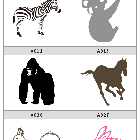
A011
A015
A026
A027