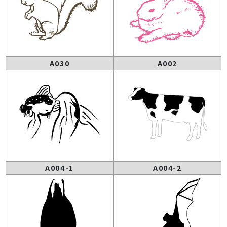
A030
A002
A004-1
A004-2