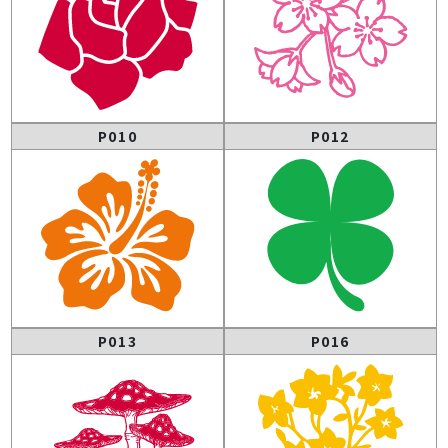
P010
P012
P013
P016