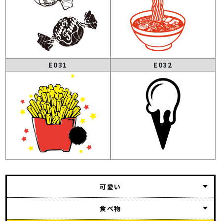
E031
E032
可愛い
食べ物