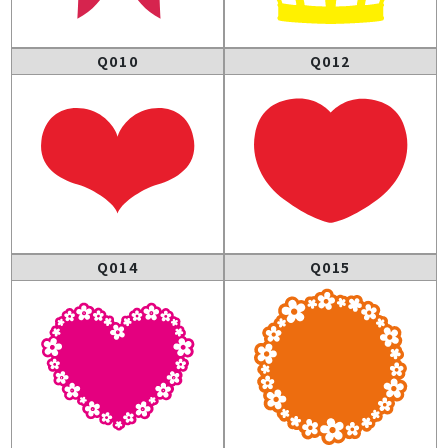
Q010
Q012
Q014
Q015