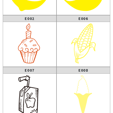
E002
E006
E007
E008