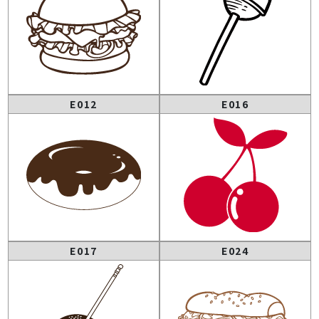
E012
E016
E017
E024