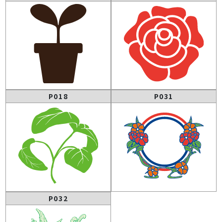
P018
P031
P032