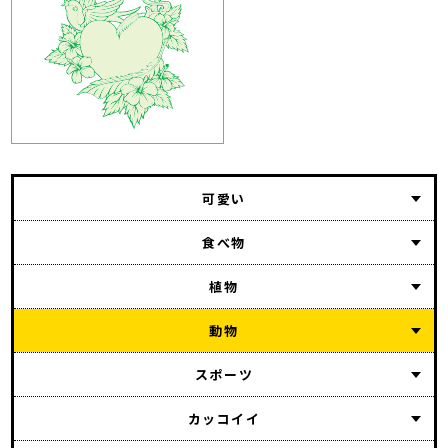
可愛い
食べ物
植物
動物
スポーツ
カッコイイ