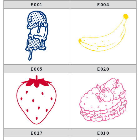
E001
E004
E005
E020
E027
E010