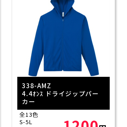
338-AMZ
4.4ｵﾝｽ ドライジップパー
カー
全13色
1200
S-5L