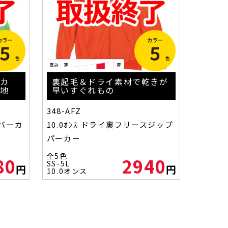
ーカ
裏起毛＆ドライ素材で乾きが
心地
早いすぐれもの
348-AFZ
スパーカ
10.0ｵﾝｽ ドライ裏フリースジップ
パーカー
全5色
80
2940
SS-5L
円
円
10.0オンス