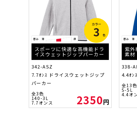
スポーツに快適な高機能ドラ
紫外
イスウェットジップパーカー
素材
342-ASZ
338-
7.7ｵﾝｽ ドライスウェットジップ
4.4
パーカー
全13
S-5L
全3色
4.4オ
2350
140-3L
円
7.7オンス