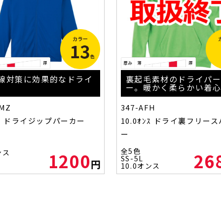
線対策に効果的なドライ
裏起毛素材のドライパ
ー。暖かく柔らかい着
AMZ
347-AFH
ｵﾝｽ ドライジップパーカー
10.0ｵﾝｽ ドライ裏フリー
ー
色
全5色
ンス
1200
26
SS-5L
円
10.0オンス