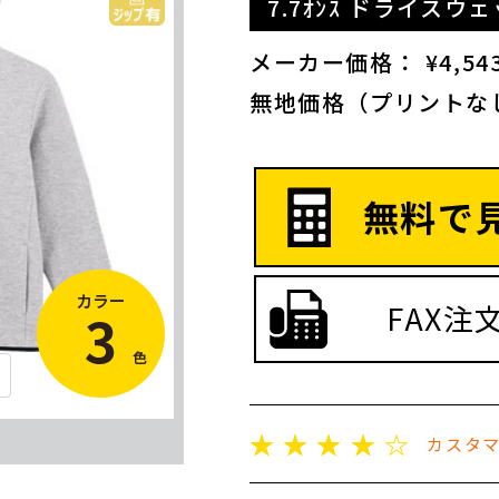
7.7ｵﾝｽ ドライス
メーカー価格： ¥4,543
無地価格（プリントな
無料で
FAX注
☆
☆
☆
☆
☆
カスタ