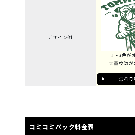
デザイン例
1～3色が
大量枚数が
無料見
コミコミパック料金表