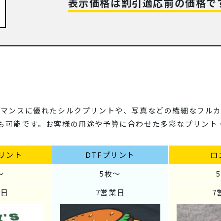
表示価格は割引適応前の価格で
ーマンスに優れたシルクプリントや、写真などの繊細なフルカ
も可能です。お客様の用途や予算に合わせた多彩なプリント
リント
DTFプリント
ロ
～
5枚～
業日
7営業日
7