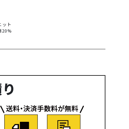
ニット
綿20%
積り