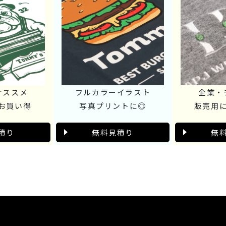
オススメ
フルカラーイラスト
企業・
お買い得
写真プリントに◎
販売用
積り
無料見積り
無