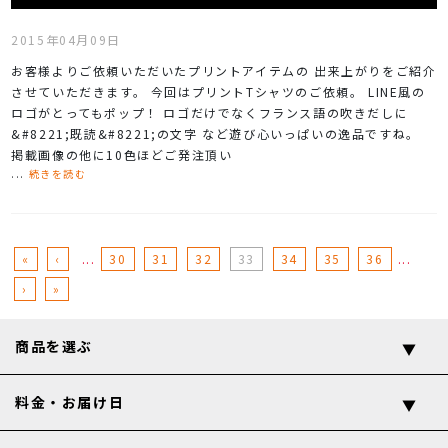
2015年04月09日
お客様よりご依頼いただいたプリントアイテムの 出来上がりをご紹介
させていただきます。 今回はプリントTシャツのご依頼。 LINE風の
ロゴがとってもポップ！ ロゴだけでなくフランス語の吹きだしに
&#8221;既読&#8221;の文字 など遊び心いっぱいの逸品ですね。
掲載画像の他に10色ほどご発注頂い
...
続きを読む
«
‹
30
31
32
33
34
35
36
›
»
商品を選ぶ
料金・お届け日