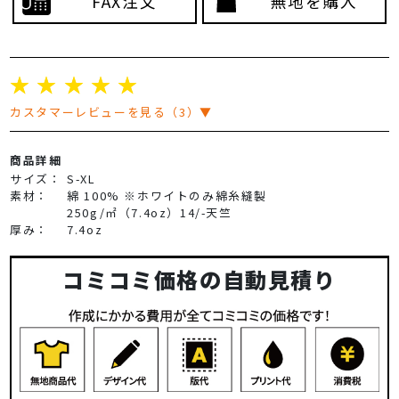
FAX注文
無地を購入
☆
☆
☆
☆
☆
カスタマーレビューを見る（3）▼
商品詳細
サイズ：
S-XL
素材：
綿 100% ※ホワイトのみ綿糸縫製
250g/㎡（7.4oz）14/-天竺
厚み：
7.4oz
コミコミ価格の自動見積り