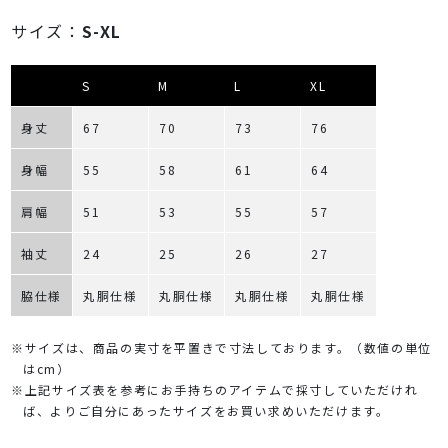
サイズ：
S-XL
S
M
L
XL
身丈
67
70
73
76
身幅
55
58
61
64
肩幅
51
53
55
57
袖丈
24
25
26
27
脇仕様
丸胴仕様
丸胴仕様
丸胴仕様
丸胴仕様
※サイズは、商品の実寸を平置きで寸法しております。（数値の単位
はcm）
※上記サイズ表を参考にお手持ちのアイテムで採寸していただけれ
ば、よりご自分にあったサイズをお買い求めいただけます。