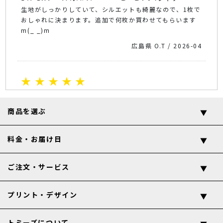
生地がしっかりしていて、シルエットも綺麗なので、1枚で
おしゃれに決まります。追加で何枚か買わせてもらいます
m(_ _)m
広島県 O.T / 2026-04
★ ★ ★ ★ ★
言う事なし！
商品を選ぶ
商品名：
147-BHV
7.4ｵﾝｽ スーパーヘビービッグTシャ
ツ
今年の新商品なのかな？厚手のオーバーサイズで言う事な
料金・お届け日
し！！
アシッドブルーを選びましたがライトベージュでも良かっ
ご注文・サービス
たかも。
ありがとうございました！
プリント・デザイン
埼玉県 T.D / 2026-03
トミーズについて