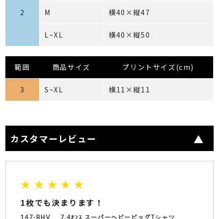
2
M
横40×縦47
L~XL
横40×縦50
範囲
商品サイズ
プリントサイズ(cm)
3
S~XL
横11×縦11
カスタマーレビュー
★ ★ ★ ★ ★
1枚でも決まります！
147-BHV
7.4ｵﾝｽ スーパーヘビービッグTシャツ