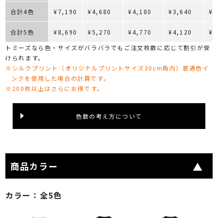
合計4色
¥7,190
¥4,680
¥4,180
¥3,640
¥3
合計5色
¥8,690
¥5,270
¥4,770
¥4,120
¥3
トミーズなら色・サイズがバラバラでもご注文枚数に応じて割引が受
けられます。
※シルクプリント（オリジナルプリントサイズ30cm角内）普通色イ
ンクを使用した場合の計算です。
※200枚以上はさらにお得です。
色数の考え方について
商品カラー
カラー：
全5色