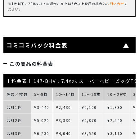
4枚以下、200枚以上の場合、または6色以上使用の場合は
お問い合せ
く
ださい。
コミコミパック料金表
この商品の料金表
［ 料金表 ］147-BHV：7.4ｵﾝｽ スーパーヘビービッグT
色数／枚数
5～9枚
10～14枚
15～19枚
20～29枚
3
合計1色
¥3,440
¥2,430
¥2,100
¥1,930
¥1
合計2色
¥5,020
¥3,330
¥2,870
¥2,540
¥2
合計3色
¥6,230
¥4,040
¥3,550
¥3,110
¥2