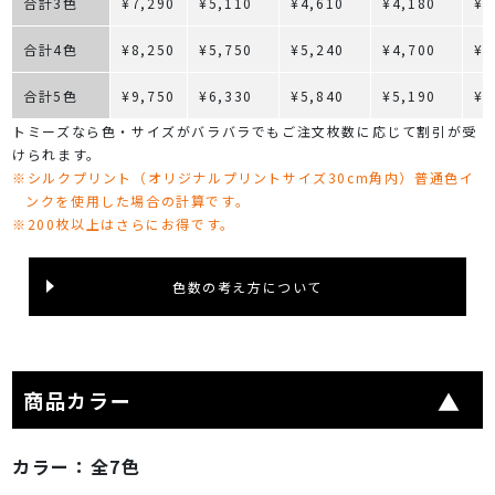
合計3色
¥7,290
¥5,110
¥4,610
¥4,180
¥3
合計4色
¥8,250
¥5,750
¥5,240
¥4,700
¥4
合計5色
¥9,750
¥6,330
¥5,840
¥5,190
¥4
トミーズなら色・サイズがバラバラでもご注文枚数に応じて割引が受
けられます。
※シルクプリント（オリジナルプリントサイズ30cm角内）普通色イ
ンクを使用した場合の計算です。
※200枚以上はさらにお得です。
色数の考え方について
商品カラー
カラー：
全7色