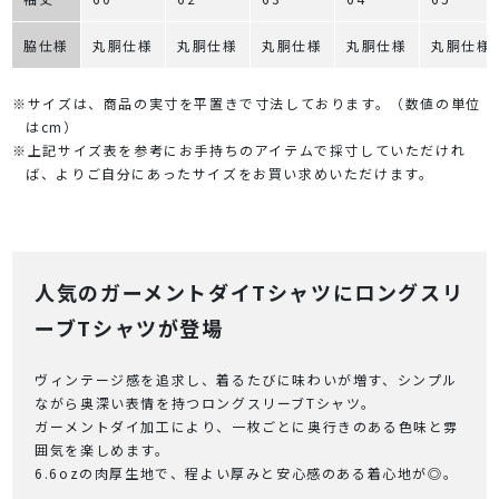
脇仕様
丸胴仕様
丸胴仕様
丸胴仕様
丸胴仕様
丸胴仕様
※サイズは、商品の実寸を平置きで寸法しております。（数値の単位
はcm）
※上記サイズ表を参考にお手持ちのアイテムで採寸していただけれ
ば、よりご自分にあったサイズをお買い求めいただけます。
人気のガーメントダイTシャツにロングスリ
ーブTシャツが登場
ヴィンテージ感を追求し、着るたびに味わいが増す、シンプル
ながら奥深い表情を持つロングスリーブTシャツ。
ガーメントダイ加工により、一枚ごとに奥行きのある色味と雰
囲気を楽しめます。
6.6ozの肉厚生地で、程よい厚みと安心感のある着心地が◎。