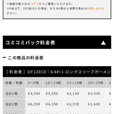
色数の数え方は
コチラ
からご確認いただけます。
4枚以下、200枚以上の場合、または6色以上使用の場合は
お問い合せ
く
ださい。
コミコミパック料金表
この商品の料金表
［ 料金表 ］DF1201D：6.6ｵﾝｽ ロングスリーブガーメン
色数／枚数
5～9枚
10～14枚
15～19枚
20～29枚
3
合計1色
¥4,500
¥3,500
¥3,160
¥2,990
¥2
合計2色
¥6,090
¥4,390
¥3,930
¥3,600
¥3