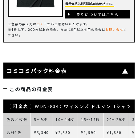
表示価格は割引適応前の価格です。
割引についてはこちら
色数の数え方は
コチラ
からご確認いただけます。
4枚以下、200枚以上の場合、または6色以上使用の場合は
お問い合せ
く
ださい。
コミコミパック料金表
この商品の料金表
［ 料金表 ］WDN-804：ウィメンズ ドルマン Tシャツ
色数／枚数
5～9枚
10～14枚
15～19枚
20～29枚
3
合計1色
¥3,340
¥2,330
¥1,990
¥1,830
¥1