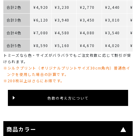
合計2色
¥4,920
¥3,230
¥2,770
¥2,440
¥2
合計3色
¥6,120
¥3,940
¥3,450
¥3,010
¥2
合計4色
¥7,080
¥4,580
¥4,080
¥3,540
¥3
合計5色
¥8,590
¥5,160
¥4,670
¥4,020
¥3
トミーズなら色・サイズがバラバラでもご注文枚数に応じて割引が受
けられます。
※シルクプリント（オリジナルプリントサイズ30cm角内）普通色イ
ンクを使用した場合の計算です。
※200枚以上はさらにお得です。
色数の考え方について
商品カラー