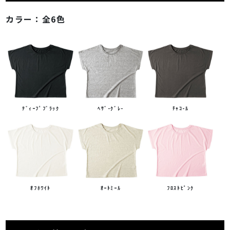
カラー：
全6色
ﾃﾞｨｰﾌﾟﾌﾞﾗｯｸ
ﾍｻﾞ-ｸﾞﾚ-
ﾁｬｺ-ﾙ
ｵﾌﾎﾜｲﾄ
ｵｰﾄﾐｰﾙ
ﾌﾛｽﾄﾋﾟﾝｸ