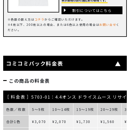
表示価格は割引適応前の価格です。
割引についてはこちら
色数の数え方は
コチラ
からご確認いただけます。
4枚以下、200枚以上の場合、または6色以上使用の場合は
お問い合せ
く
ださい。
コミコミパック料金表
この商品の料金表
［ 料金表 ］5703-01：4.4オンス ドライスムース リ
色数／枚数
5～9枚
10～14枚
15～19枚
20～29枚
3
合計1色
¥3,070
¥2,070
¥1,730
¥1,560
¥1