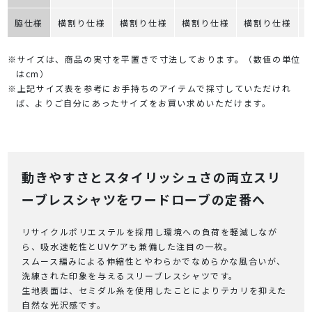
脇仕様
横割り仕様
横割り仕様
横割り仕様
横割り仕様
※サイズは、商品の実寸を平置きで寸法しております。（数値の単位
はcm）
※上記サイズ表を参考にお手持ちのアイテムで採寸していただけれ
ば、よりご自分にあったサイズをお買い求めいただけます。
動きやすさとスタイリッシュさの両立スリ
ーブレスシャツをワードローブの定番へ
リサイクルポリエステルを採用し環境への負荷を軽減しなが
ら、吸水速乾性とUVケアも兼備した注目の一枚。
スムース編みによる伸縮性とやわらかでなめらかな風合いが、
洗練された印象を与えるスリーブレスシャツです。
生地表面は、セミダル糸を使用したことによりテカリを抑えた
自然な光沢感です。