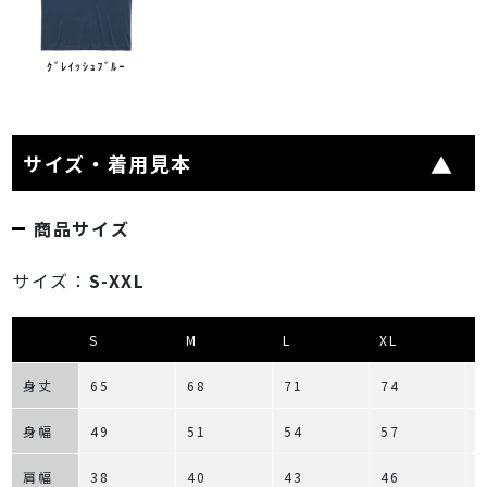
ｸﾞﾚｲｯｼｭﾌﾞﾙｰ
サイズ・着用見本
商品サイズ
サイズ：
S-XXL
S
M
L
XL
X
身丈
65
68
71
74
7
身幅
49
51
54
57
6
肩幅
38
40
43
46
4