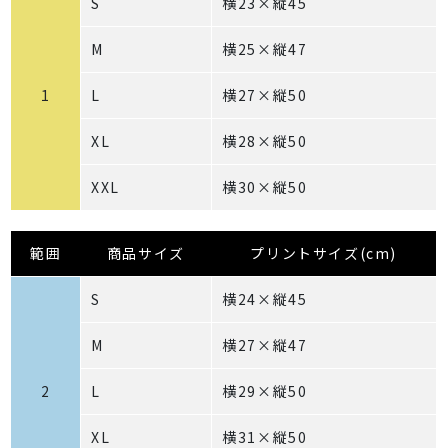
S
横23×縦45
M
横25×縦47
1
L
横27×縦50
XL
横28×縦50
XXL
横30×縦50
範囲
商品サイズ
プリントサイズ(cm)
S
横24×縦45
M
横27×縦47
2
L
横29×縦50
XL
横31×縦50