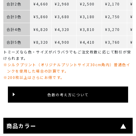
合計2色
¥4,660
¥2,960
¥2,500
¥2,170
¥1
合計3色
¥5,860
¥3,680
¥3,180
¥2,750
¥2
合計4色
¥6,820
¥4,320
¥3,810
¥3,270
¥2
合計5色
¥8,320
¥4,900
¥4,410
¥3,760
¥3
トミーズなら色・サイズがバラバラでもご注文枚数に応じて割引が受
けられます。
※シルクプリント（オリジナルプリントサイズ30cm角内）普通色イ
ンクを使用した場合の計算です。
※200枚以上はさらにお得です。
色数の考え方について
商品カラー