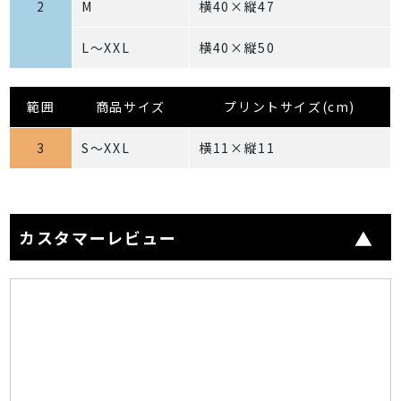
2
M
横40×縦47
L～XXL
横40×縦50
範囲
商品サイズ
プリントサイズ(cm)
3
S～XXL
横11×縦11
カスタマーレビュー