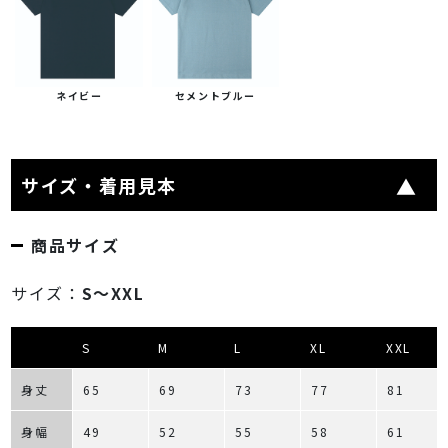
ネイビー
セメントブルー
サイズ・着用見本
商品サイズ
サイズ：
S～XXL
S
M
L
XL
XXL
身丈
65
69
73
77
81
身幅
49
52
55
58
61