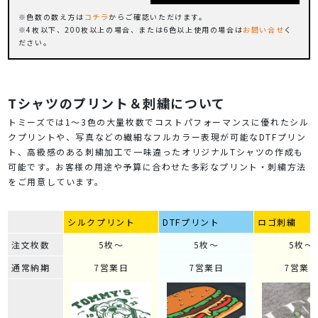
色数の数え方は
コチラ
からご確認いただけます。
4枚以下、200枚以上の場合、または6色以上使用の場合は
お問い合せ
く
ださい。
Tシャツのプリント＆刺繍について
トミーズでは1～3色の大量枚数でコストパフォーマンスに優れたシル
クプリントや、写真などの繊細なフルカラー表現が可能なDTFプリン
ト、高級感のある刺繍加工で一味違ったオリジナルTシャツの作成も
可能です。お客様の用途や予算に合わせた多彩なプリント・刺繍方法
をご用意しています。
シルクプリント
DTFプリント
ロゴ刺繍
注文枚数
5枚～
5枚～
5枚～
通常納期
7営業日
7営業日
7営業