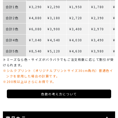
合計1色
¥3,290
¥2,290
¥1,950
¥1,780
¥1
合計2色
¥4,880
¥3,180
¥2,720
¥2,390
¥2
合計3色
¥6,080
¥3,900
¥3,400
¥2,970
¥2
合計4色
¥7,040
¥4,540
¥4,030
¥3,490
¥3
合計5色
¥8,540
¥5,120
¥4,630
¥3,980
¥3
トミーズなら色・サイズがバラバラでもご注文枚数に応じて割引が受
けられます。
※シルクプリント（オリジナルプリントサイズ30cm角内）普通色イ
ンクを使用した場合の計算です。
※200枚以上はさらにお得です。
色数の考え方について