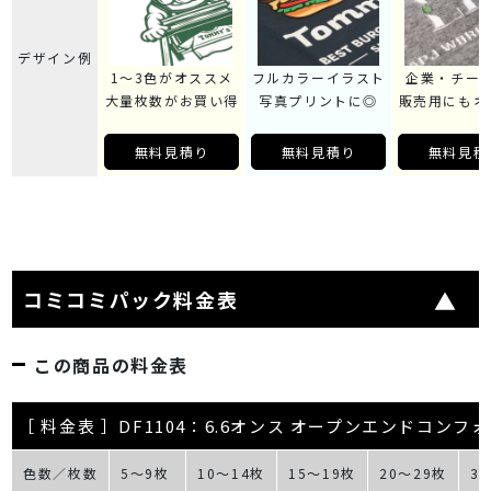
デザイン例
1～3色がオススメ
フルカラーイラスト
企業・チー
大量枚数がお買い得
写真プリントに◎
販売用にもオ
無料見積り
無料見積り
無料見積
コミコミパック料金表
この商品の料金表
［ 料金表 ］DF1104：6.6オンス オープンエンドコンフ
色数／枚数
5～9枚
10～14枚
15～19枚
20～29枚
3