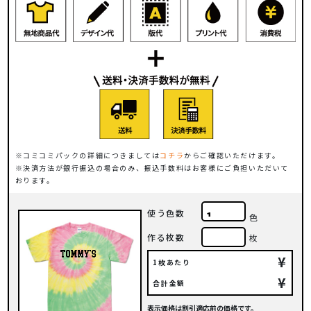
コミコミパックの詳細につきましては
コチラ
からご確認いただけます。
決済方法が銀行振込の場合のみ、振込手数料はお客様にご負担いただいて
おります。
使う色数
色
作る枚数
枚
¥
1枚あたり
¥
合計金額
表示価格は割引適応前の価格です。