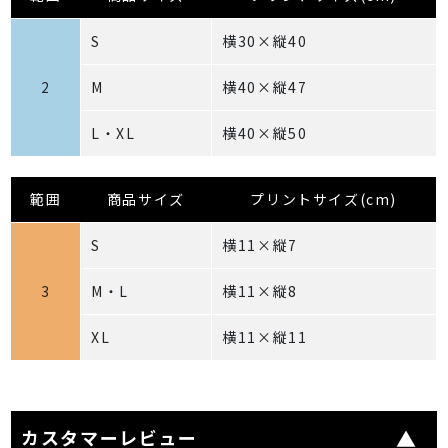
S
横30×縦40
2
M
横40×縦47
L・XL
横40×縦50
範囲
商品サイズ
プリントサイズ(cm)
S
横11×縦7
3
M・L
横11×縦8
XL
横11×縦11
カスタマーレビュー