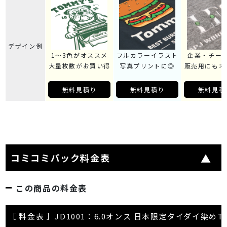
デザイン例
1～3色がオススメ
フルカラーイラスト
企業・チー
大量枚数がお買い得
写真プリントに◎
販売用にもオ
無料見積り
無料見積り
無料見積
コミコミパック料金表
この商品の料金表
［ 料金表 ］JD1001：6.0オンス 日本限定タイダイ染め