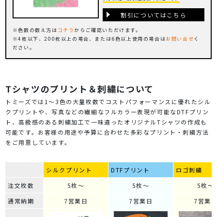
割引についてはこちら
色数の数え方は
コチラ
からご確認いただけます。
4枚以下、200枚以上の場合、または6色以上使用の場合は
お問い合せ
く
ださい。
Tシャツのプリント＆刺繍について
トミーズでは1～3色の大量枚数でコストパフォーマンスに優れたシル
クプリントや、写真などの繊細なフルカラー表現が可能なDTFプリン
ト、高級感のある刺繍加工で一味違ったオリジナルTシャツの作成も
可能です。お客様の用途や予算に合わせた多彩なプリント・刺繍方法
をご用意しています。
シルクプリント
DTFプリント
ロゴ刺繍
注文枚数
5枚～
5枚～
5枚～
通常納期
7営業日
7営業日
7営業