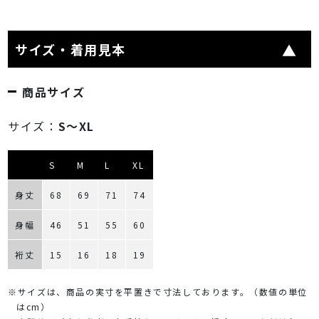
サイズ・着用見本
商品サイズ
サイズ：
S～XL
S
M
L
XL
身丈
68
69
71
74
身幅
46
51
55
60
裄丈
15
16
18
19
※サイズは、商品の実寸を平置きで寸法しております。（数値の単位
はcm）