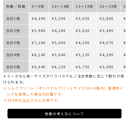
色数／枚数
5～9枚
10～14枚
15～19枚
20～29枚
3
合計1色
¥4,390
¥3,390
¥3,050
¥2,880
¥2
合計2色
¥5,980
¥4,280
¥3,820
¥3,490
¥3
合計3色
¥7,180
¥5,000
¥4,500
¥4,070
¥3
合計4色
¥8,140
¥5,640
¥5,130
¥4,590
¥4
合計5色
¥9,640
¥6,220
¥5,730
¥5,080
¥4
トミーズなら色・サイズがバラバラでもご注文枚数に応じて割引が受
けられます。
※シルクプリント（オリジナルプリントサイズ30cm角内）普通色イ
ンクを使用した場合の計算です。
※200枚以上はさらにお得です。
色数の考え方について