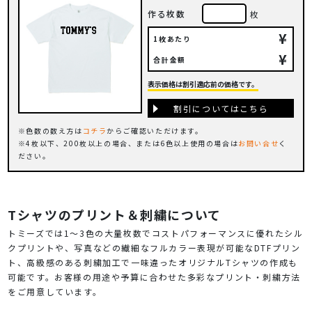
作る枚数
枚
¥
1枚あたり
¥
合計金額
表示価格は割引適応前の価格です。
割引についてはこちら
色数の数え方は
コチラ
からご確認いただけます。
4枚以下、200枚以上の場合、または6色以上使用の場合は
お問い合せ
く
ださい。
Tシャツのプリント＆刺繍について
トミーズでは1～3色の大量枚数でコストパフォーマンスに優れたシル
クプリントや、写真などの繊細なフルカラー表現が可能なDTFプリン
ト、高級感のある刺繍加工で一味違ったオリジナルTシャツの作成も
可能です。お客様の用途や予算に合わせた多彩なプリント・刺繍方法
をご用意しています。