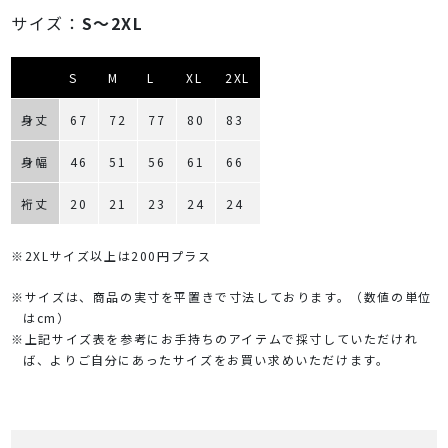
サイズ：
S～2XL
S
M
L
XL
2XL
身丈
67
72
77
80
83
身幅
46
51
56
61
66
裄丈
20
21
23
24
24
※2XLサイズ以上は200円プラス
※サイズは、商品の実寸を平置きで寸法しております。（数値の単位
はcm）
※上記サイズ表を参考にお手持ちのアイテムで採寸していただけれ
ば、よりご自分にあったサイズをお買い求めいただけます。