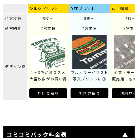
シルクプリント
DTFプリント
ロゴ刺繍
注文枚数
5枚～
5枚～
5枚～
通常納期
7営業日
7営業日
7営業
デザイン例
1～3色がオススメ
フルカラーイラスト
企業・チー
大量枚数がお買い得
写真プリントに◎
販売用にもオ
無料見積り
無料見積り
無料見積
コミコミパック料金表