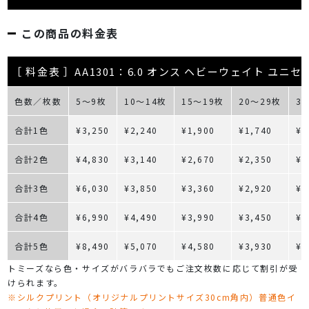
この商品の料金表
［ 料金表 ］AA1301：6.0 オンス ヘビーウェイト ユニ
色数／枚数
5～9枚
10～14枚
15～19枚
20～29枚
3
合計1色
¥3,250
¥2,240
¥1,900
¥1,740
¥1
合計2色
¥4,830
¥3,140
¥2,670
¥2,350
¥2
合計3色
¥6,030
¥3,850
¥3,360
¥2,920
¥2
合計4色
¥6,990
¥4,490
¥3,990
¥3,450
¥3
合計5色
¥8,490
¥5,070
¥4,580
¥3,930
¥3
トミーズなら色・サイズがバラバラでもご注文枚数に応じて割引が受
けられます。
※シルクプリント（オリジナルプリントサイズ30cm角内）普通色イ