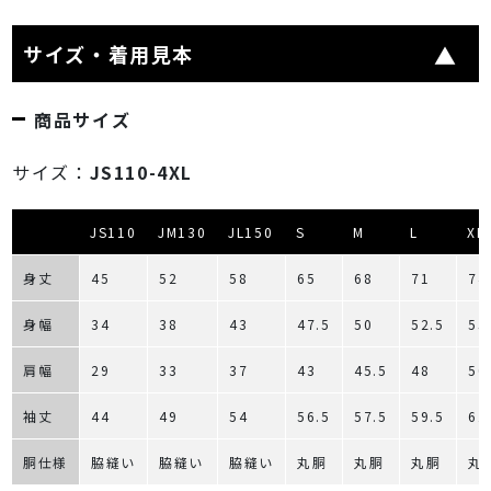
サイズ・着用見本
商品サイズ
サイズ：
JS110-4XL
JS110
JM130
JL150
S
M
L
XL
身丈
45
52
58
65
68
71
74
身幅
34
38
43
47.5
50
52.5
55
肩幅
29
33
37
43
45.5
48
50
袖丈
44
49
54
56.5
57.5
59.5
61
胴仕様
脇縫い
脇縫い
脇縫い
丸胴
丸胴
丸胴
丸