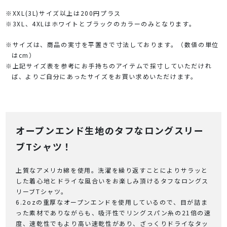
※XXL(3L)サイズ以上は200円プラス
※3XL、4XLはホワイトとブラックのカラーのみとなります。
※サイズは、商品の実寸を平置きで寸法しております。（数値の単位
はcm）
※上記サイズ表を参考にお手持ちのアイテムで採寸していただけれ
ば、よりご自分にあったサイズをお買い求めいただけます。
オープンエンド生地のタフなロングスリー
ブTシャツ！
上質なアメリカ綿を使用。洗濯を繰り返すことによりサラッと
した着心地とドライな風合いをお楽しみ頂けるタフなロングス
リーブTシャツ。
6.2ozの重厚なオープンエンドを使用しているので、目が詰ま
った素材でありながらも、吸汗性でリングスパン糸の21倍の速
度、速乾性でもより高い速乾性があり、ざっくりドライなタッ