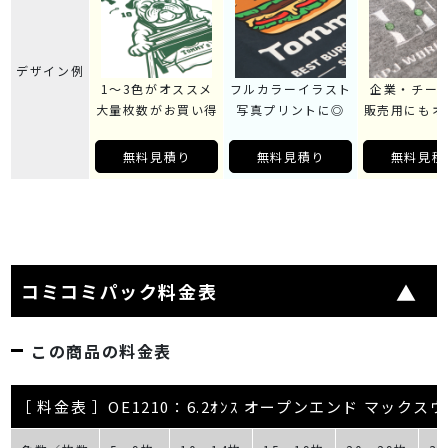
デザイン例
1～3色がオススメ
フルカラーイラスト
企業・チー
大量枚数がお買い得
写真プリントに◎
販売用にもオ
無料見積り
無料見積り
無料見積
コミコミパック料金表
この商品の料金表
［ 料金表 ］OE1210：6.2ｵﾝｽ オープンエンド マック