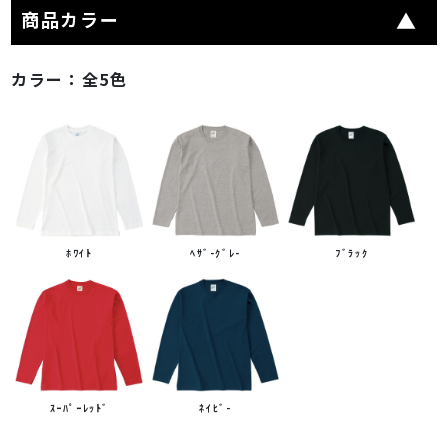
商品カラー
カラー：
全5色
ﾎﾜｲﾄ
ﾍｻﾞ-ｸﾞﾚ-
ﾌﾞﾗｯｸ
ｽｰﾊﾟｰﾚｯﾄﾞ
ﾈｲﾋﾞ-