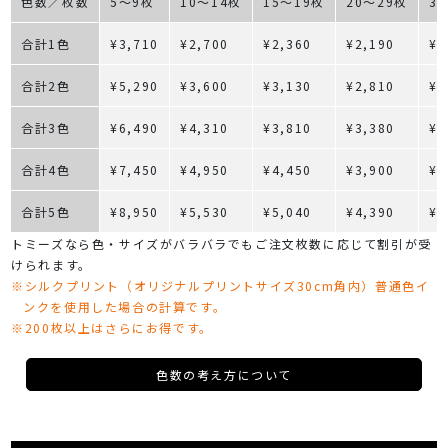
色数／枚数
5～9枚
10～14枚
15～19枚
20～29枚
3
合計1色
¥3,710
¥2,700
¥2,360
¥2,190
¥2
合計2色
¥5,290
¥3,600
¥3,130
¥2,810
¥2
合計3色
¥6,490
¥4,310
¥3,810
¥3,380
¥3
合計4色
¥7,450
¥4,950
¥4,450
¥3,900
¥3
合計5色
¥8,950
¥5,530
¥5,040
¥4,390
¥3
トミーズなら色・サイズがバラバラでもご注文枚数に応じて割引が受
けられます。
※シルクプリント（オリジナルプリントサイズ30cm角内）普通色イ
ンクを使用した場合の計算です。
※200枚以上はさらにお得です。
色数の考え方について