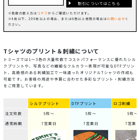
割引についてはこちら
色数の数え方は
コチラ
からご確認いただけます。
4枚以下、200枚以上の場合、または6色以上使用の場合は
お問い合せ
く
ださい。
Tシャツのプリント＆刺繍について
トミーズでは1～3色の大量枚数でコストパフォーマンスに優れたシル
クプリントや、写真などの繊細なフルカラー表現が可能なDTFプリン
ト、高級感のある刺繍加工で一味違ったオリジナルTシャツの作成も
可能です。お客様の用途や予算に合わせた多彩なプリント・刺繍方法
をご用意しています。
シルクプリント
DTFプリント
ロゴ刺繍
注文枚数
5枚～
5枚～
5枚～
通常納期
7営業日
7営業日
7営業