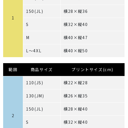
150(JL)
横28×縦36
1
S
横32×縦40
M
横40×縦47
L～4XL
横40×縦50
範囲
商品サイズ
プリントサイズ(cm)
110(JS)
横22×縦28
130(JM)
横26×縦35
150(JL)
横28×縦40
2
S
横32×縦40