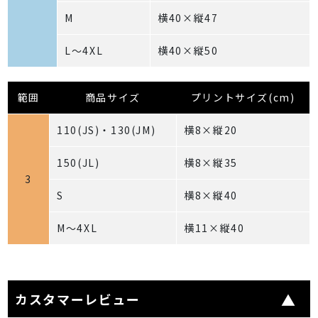
M
横40×縦47
L～4XL
横40×縦50
範囲
商品サイズ
プリントサイズ(cm)
110(JS)・130(JM)
横8×縦20
150(JL)
横8×縦35
3
S
横8×縦40
M～4XL
横11×縦40
カスタマーレビュー