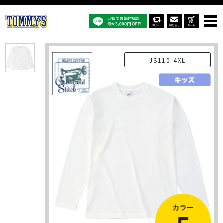
オリジナルTシャツTOP
商品一覧
オリジナルTシャツ
OE1210：6.2ｵﾝｽ オープンエンド マックスウェイト ロングスリーブTシ
ャツ(リブ無し)
JS110-4XL