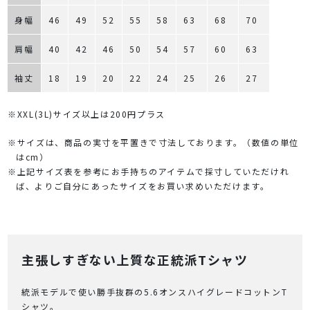
身幅
46
49
52
55
58
63
68
70
肩幅
40
42
46
50
54
57
60
63
袖丈
18
19
20
22
24
25
26
27
※XXL(3L)サイズ以上は200円プラス
※サイズは、商品の実寸を平置きで寸法しております。（数値の単位
はcm）
※上記サイズ表を参考にお手持ちのアイテムで採寸していただけれ
ば、よりご自分にあったサイズをお買い求めいただけます。
主張しすぎない上質な正統派Tシャツ
統派モデルで使い勝手抜群の5.6オンスハイグレードコットンT
シャツ。