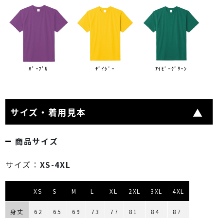
ﾊﾟｰﾌﾟﾙ
ﾃﾞｲｼﾞｰ
ｱｲﾋﾞｰｸﾞﾘｰﾝ
サイズ・着用見本
商品サイズ
サイズ：
XS-4XL
XS
S
M
L
XL
2XL
3XL
4XL
身丈
62
65
69
73
77
81
84
87