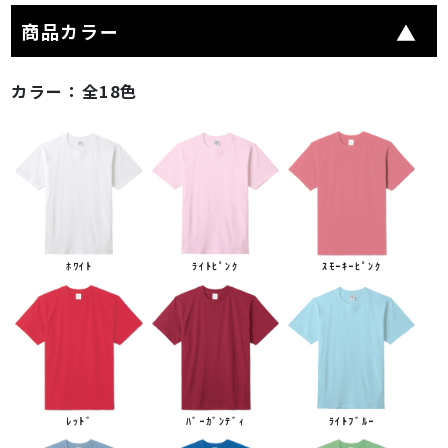
商品カラー
カラー：
全18色
ﾎﾜｲﾄ
ﾗｲﾄﾋﾟﾝｸ
ｽﾓｰｷｰﾋﾟﾝｸ
ﾚｯﾄﾞ
ﾊﾞｰｶﾞﾝﾃﾞｨ
ﾗｲﾄﾌﾞﾙｰ