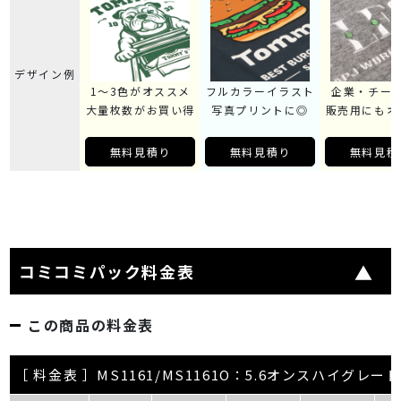
デザイン例
1～3色がオススメ
フルカラーイラスト
企業・チー
大量枚数がお買い得
写真プリントに◎
販売用にもオ
無料見積り
無料見積り
無料見積
コミコミパック料金表
この商品の料金表
［ 料金表 ］MS1161/MS1161O：5.6オンスハイグレ