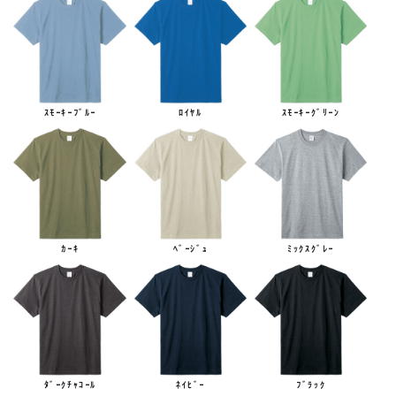
ｽﾓｰｷｰﾌﾞﾙｰ
ﾛｲﾔﾙ
ｽﾓｰｷｰｸﾞﾘｰﾝ
ｶｰｷ
ﾍﾞｰｼﾞｭ
ﾐｯｸｽｸﾞﾚｰ
ﾀﾞｰｸﾁｬｺｰﾙ
ﾈｲﾋﾞｰ
ﾌﾞﾗｯｸ