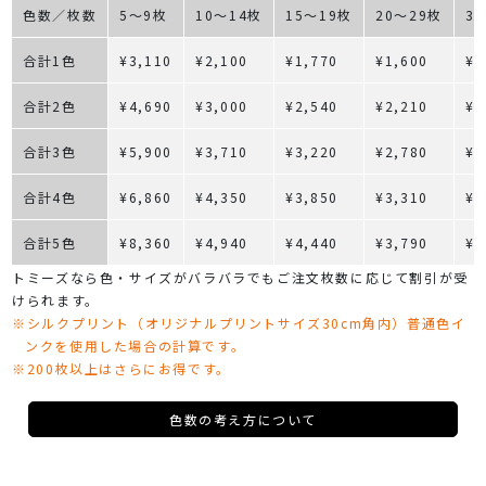
色数／枚数
5～9枚
10～14枚
15～19枚
20～29枚
3
合計1色
¥3,110
¥2,100
¥1,770
¥1,600
¥1
合計2色
¥4,690
¥3,000
¥2,540
¥2,210
¥1
合計3色
¥5,900
¥3,710
¥3,220
¥2,780
¥2
合計4色
¥6,860
¥4,350
¥3,850
¥3,310
¥2
合計5色
¥8,360
¥4,940
¥4,440
¥3,790
¥3
トミーズなら色・サイズがバラバラでもご注文枚数に応じて割引が受
けられます。
※シルクプリント（オリジナルプリントサイズ30cm角内）普通色イ
ンクを使用した場合の計算です。
※200枚以上はさらにお得です。
色数の考え方について