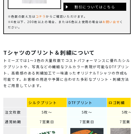
割引についてはこちら
色数の数え方は
コチラ
からご確認いただけます。
4枚以下、200枚以上の場合、または6色以上使用の場合は
お問い合せ
く
ださい。
Tシャツのプリント＆刺繍について
トミーズでは1～3色の大量枚数でコストパフォーマンスに優れたシル
クプリントや、写真などの繊細なフルカラー表現が可能なDTFプリン
ト、高級感のある刺繍加工で一味違ったオリジナルTシャツの作成も
可能です。お客様の用途や予算に合わせた多彩なプリント・刺繍方法
をご用意しています。
シルクプリント
DTFプリント
ロゴ刺繍
注文枚数
5枚～
5枚～
5枚～
通常納期
7営業日
7営業日
7営業