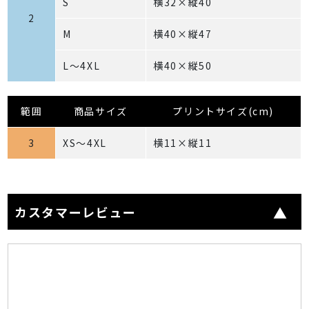
S
横32×縦40
2
M
横40×縦47
L～4XL
横40×縦50
範囲
商品サイズ
プリントサイズ(cm)
3
XS～4XL
横11×縦11
カスタマーレビュー