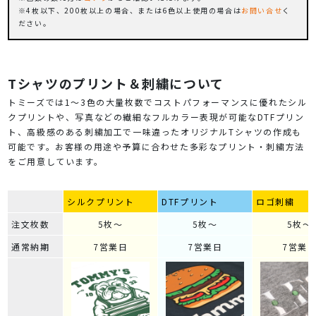
4枚以下、200枚以上の場合、または6色以上使用の場合は
お問い合せ
く
ださい。
Tシャツのプリント＆刺繍について
トミーズでは1～3色の大量枚数でコストパフォーマンスに優れたシル
クプリントや、写真などの繊細なフルカラー表現が可能なDTFプリン
ト、高級感のある刺繍加工で一味違ったオリジナルTシャツの作成も
可能です。お客様の用途や予算に合わせた多彩なプリント・刺繍方法
をご用意しています。
シルクプリント
DTFプリント
ロゴ刺繍
注文枚数
5枚～
5枚～
5枚～
通常納期
7営業日
7営業日
7営業