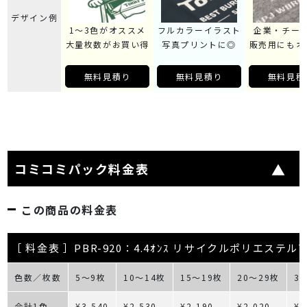
デザイン例
1～3色がオススメ
フルカラーイラスト
企業・チー
大量枚数がお買い得
写真プリントに◎
販売用にもオ
無料見積り
無料見積り
無料見積
コミコミパック料金表
この商品の料金表
［ 料金表 ］PBR-920：4.4ｵﾝｽ リサイクルポリエステル
色数／枚数
5～9枚
10～14枚
15～19枚
20～29枚
3
合計1色
¥3,540
¥2,530
¥2,190
¥2,020
¥1