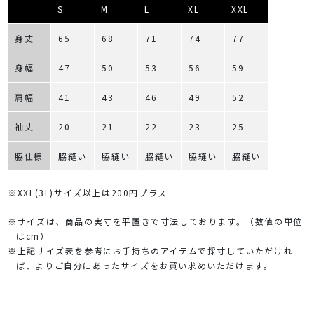
S
M
L
XL
XXL
身丈
65
68
71
74
77
身幅
47
50
53
56
59
肩幅
41
43
46
49
52
袖丈
20
21
22
23
25
脇仕様
脇縫い
脇縫い
脇縫い
脇縫い
脇縫い
※XXL(3L)サイズ以上は200円プラス
※サイズは、商品の実寸を平置きで寸法しております。（数値の単位
はcm）
※上記サイズ表を参考にお手持ちのアイテムで採寸していただけれ
ば、よりご自分にあったサイズをお買い求めいただけます。