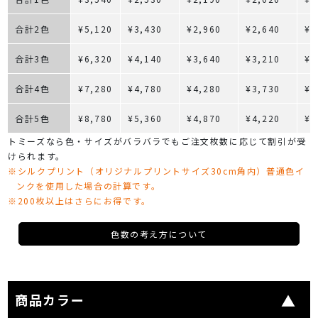
合計2色
¥5,120
¥3,430
¥2,960
¥2,640
¥2
合計3色
¥6,320
¥4,140
¥3,640
¥3,210
¥2
合計4色
¥7,280
¥4,780
¥4,280
¥3,730
¥3
合計5色
¥8,780
¥5,360
¥4,870
¥4,220
¥3
トミーズなら色・サイズがバラバラでもご注文枚数に応じて割引が受
けられます。
※シルクプリント（オリジナルプリントサイズ30cm角内）普通色イ
ンクを使用した場合の計算です。
※200枚以上はさらにお得です。
色数の考え方について
商品カラー