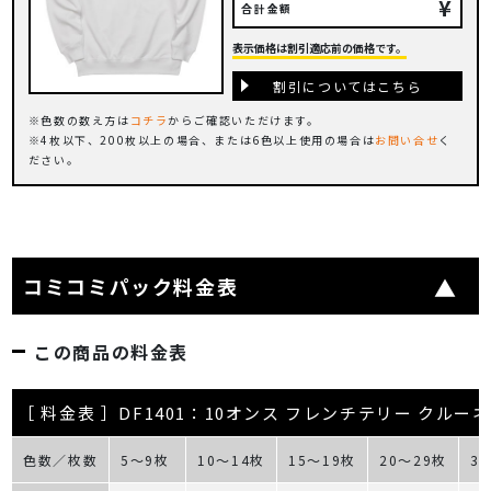
¥
合計金額
表示価格は割引適応前の価格です。
割引についてはこちら
色数の数え方は
コチラ
からご確認いただけます。
4枚以下、200枚以上の場合、または6色以上使用の場合は
お問い合せ
く
ださい。
コミコミパック料金表
この商品の料金表
［ 料金表 ］DF1401：10オンス フレンチテリー クル
色数／枚数
5～9枚
10～14枚
15～19枚
20～29枚
3