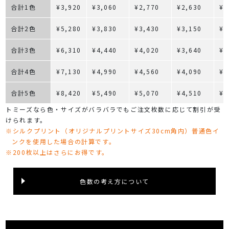
合計1色
¥3,920
¥3,060
¥2,770
¥2,630
¥2
合計2色
¥5,280
¥3,830
¥3,430
¥3,150
¥2
合計3色
¥6,310
¥4,440
¥4,020
¥3,640
¥3
合計4色
¥7,130
¥4,990
¥4,560
¥4,090
¥3
合計5色
¥8,420
¥5,490
¥5,070
¥4,510
¥4
トミーズなら色・サイズがバラバラでもご注文枚数に応じて割引が受
けられます。
※シルクプリント（オリジナルプリントサイズ30cm角内）普通色イ
ンクを使用した場合の計算です。
※200枚以上はさらにお得です。
色数の考え方について