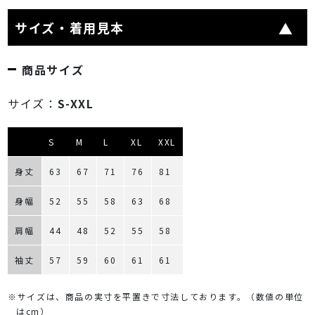
サイズ・着用見本
商品サイズ
サイズ：
S-XXL
S
M
L
XL
XXL
身丈
63
67
71
76
81
身幅
52
55
58
63
68
肩幅
44
48
52
55
58
袖丈
57
59
60
61
61
※サイズは、商品の実寸を平置きで寸法しております。（数値の単位
はcm）