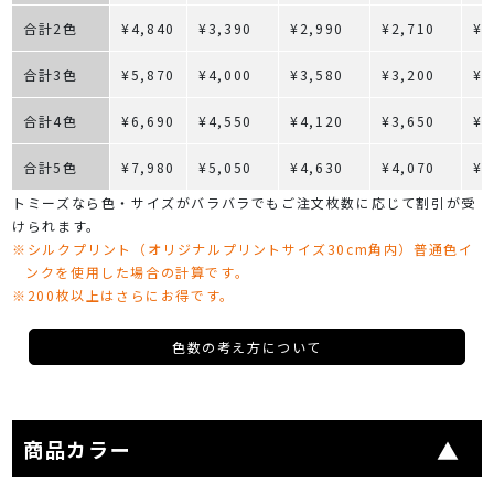
合計2色
¥4,840
¥3,390
¥2,990
¥2,710
¥2
合計3色
¥5,870
¥4,000
¥3,580
¥3,200
¥2
合計4色
¥6,690
¥4,550
¥4,120
¥3,650
¥3
合計5色
¥7,980
¥5,050
¥4,630
¥4,070
¥3
トミーズなら色・サイズがバラバラでもご注文枚数に応じて割引が受
けられます。
※シルクプリント（オリジナルプリントサイズ30cm角内）普通色イ
ンクを使用した場合の計算です。
※200枚以上はさらにお得です。
色数の考え方について
商品カラー