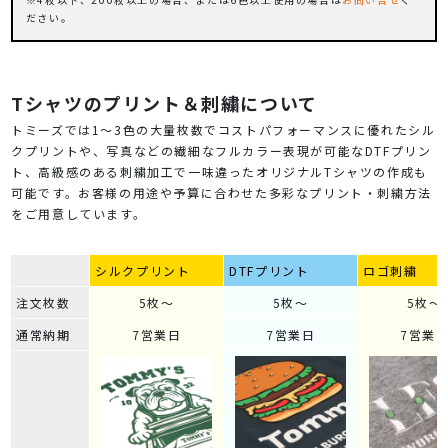
ださい。
Tシャツのプリント＆刺繍について
トミーズでは1～3色の大量枚数でコストパフォーマンスに優れたシル
クプリントや、写真などの繊細なフルカラー表現が可能なDTFプリン
ト、高級感のある刺繍加工で一味違ったオリジナルTシャツの作成も
可能です。お客様の用途や予算に合わせた多彩なプリント・刺繍方法
をご用意しています。
シルクプリント
DTFプリント
ロゴ刺繍
注文枚数
5枚～
5枚～
5枚～
通常納期
7営業日
7営業日
7営業