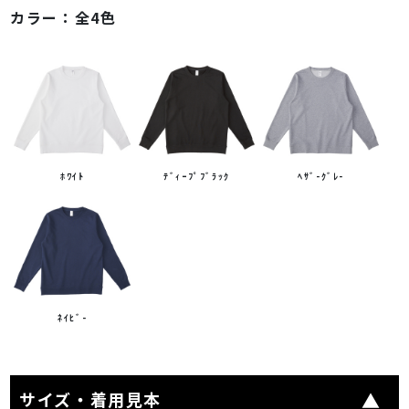
カラー：
全4色
ﾎﾜｲﾄ
ﾃﾞｨｰﾌﾟﾌﾞﾗｯｸ
ﾍｻﾞ-ｸﾞﾚ-
ﾈｲﾋﾞ-
サイズ・着用見本