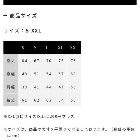
商品サイズ
サイズ：
S-XXL
S
M
L
XL
XXL
身丈
64
67
70
73
76
身幅
48
51
54
57
60
肩幅
38
41
44
47
50
袖丈
61
62
63
64
65
※XXL(3L)サイズ以上は200円プラス
※サイズは、商品の実寸を平置きで寸法しております。（数値の単位
はcm）