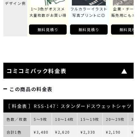
デザイン例
1～3色がオススメ
フルカラーイラスト
企業・チー
大量枚数がお買い得
写真プリントに◎
販売用にもオ
無料見積り
無料見積り
無料見積
コミコミパック料金表
この商品の料金表
［ 料金表 ］RSS-147：スタンダードスウェットシャツ
色数／枚数
5～9枚
10～14枚
15～19枚
20～29枚
3
合計1色
¥3,480
¥2,620
¥2,330
¥2,190
¥2