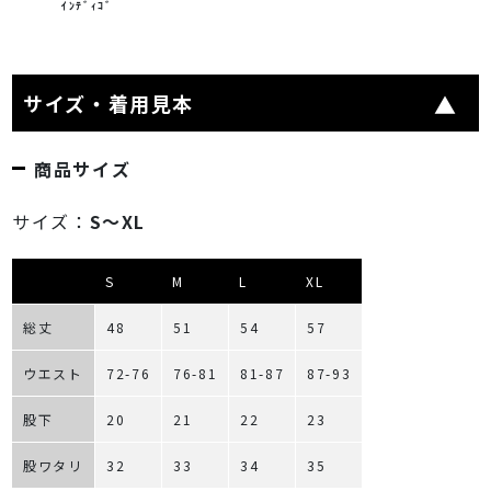
ｲﾝﾃﾞｨｺﾞ
サイズ・着用見本
商品サイズ
サイズ：
S～XL
S
M
L
XL
総丈
48
51
54
57
ウエスト
72-76
76-81
81-87
87-93
股下
20
21
22
23
股ワタリ
32
33
34
35