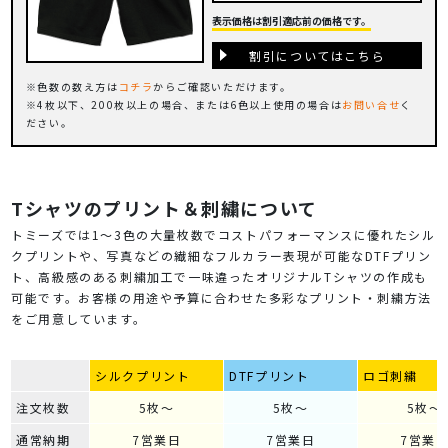
表示価格は割引適応前の価格です。
割引についてはこちら
色数の数え方は
コチラ
からご確認いただけます。
4枚以下、200枚以上の場合、または6色以上使用の場合は
お問い合せ
く
ださい。
Tシャツのプリント＆刺繍について
トミーズでは1～3色の大量枚数でコストパフォーマンスに優れたシル
クプリントや、写真などの繊細なフルカラー表現が可能なDTFプリン
ト、高級感のある刺繍加工で一味違ったオリジナルTシャツの作成も
可能です。お客様の用途や予算に合わせた多彩なプリント・刺繍方法
をご用意しています。
シルクプリント
DTFプリント
ロゴ刺繍
注文枚数
5枚～
5枚～
5枚～
通常納期
7営業日
7営業日
7営業