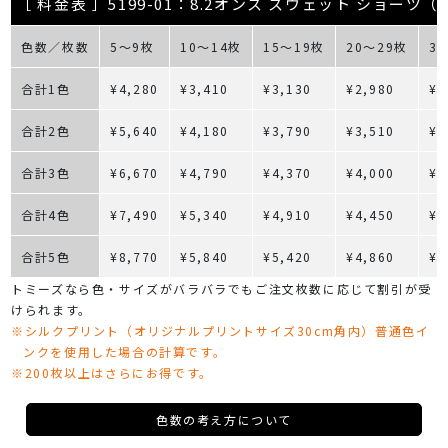
［ 料金表 ］5199-01：8.2オンス スウェット ショーツ
色数／枚数
5～9枚
10～14枚
15～19枚
20～29枚
3
合計1色
¥4,280
¥3,410
¥3,130
¥2,980
¥2
合計2色
¥5,640
¥4,180
¥3,790
¥3,510
¥3
合計3色
¥6,670
¥4,790
¥4,370
¥4,000
¥3
合計4色
¥7,490
¥5,340
¥4,910
¥4,450
¥4
合計5色
¥8,770
¥5,840
¥5,420
¥4,860
¥4
トミーズなら色・サイズがバラバラでもご注文枚数に応じて割引が受
けられます。
※シルクプリント（オリジナルプリントサイズ30cm角内）普通色イ
ンクを使用した場合の計算です。
※200枚以上はさらにお得です。
色数の考え方について