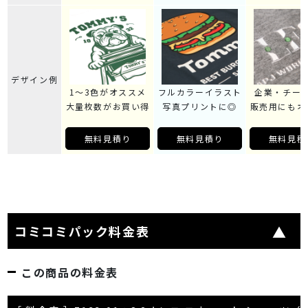
デザイン例
1～3色がオススメ
フルカラーイラスト
企業・チー
大量枚数がお買い得
写真プリントに◎
販売用にもオ
無料見積り
無料見積り
無料見積
コミコミパック料金表
この商品の料金表