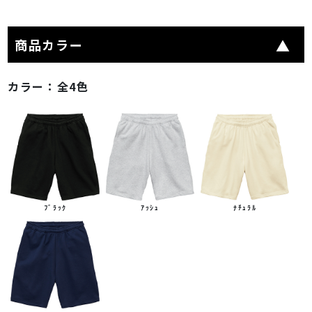
商品カラー
カラー：
全4色
ﾌﾞﾗｯｸ
ｱｯｼｭ
ﾅﾁｭﾗﾙ