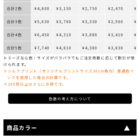
合計2色
¥4,600
¥3,150
¥2,750
¥2,470
¥2
合計3色
¥5,630
¥3,760
¥3,330
¥2,960
¥2
合計4色
¥6,450
¥4,310
¥3,880
¥3,410
¥3
合計5色
¥7,740
¥4,810
¥4,380
¥3,830
¥3
トミーズなら色・サイズがバラバラでもご注文枚数に応じて割引が受
けられます。
※シルクプリント（オリジナルプリントサイズ30cm角内）普通色イ
ンクを使用した場合の計算です。
※200枚以上はさらにお得です。
色数の考え方について
商品カラー