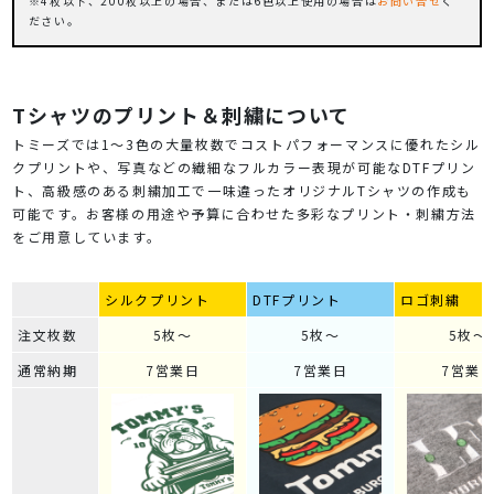
4枚以下、200枚以上の場合、または6色以上使用の場合は
お問い合せ
く
ださい。
Tシャツのプリント＆刺繍について
トミーズでは1～3色の大量枚数でコストパフォーマンスに優れたシル
クプリントや、写真などの繊細なフルカラー表現が可能なDTFプリン
ト、高級感のある刺繍加工で一味違ったオリジナルTシャツの作成も
可能です。お客様の用途や予算に合わせた多彩なプリント・刺繍方法
をご用意しています。
シルクプリント
DTFプリント
ロゴ刺繍
注文枚数
5枚～
5枚～
5枚～
通常納期
7営業日
7営業日
7営業