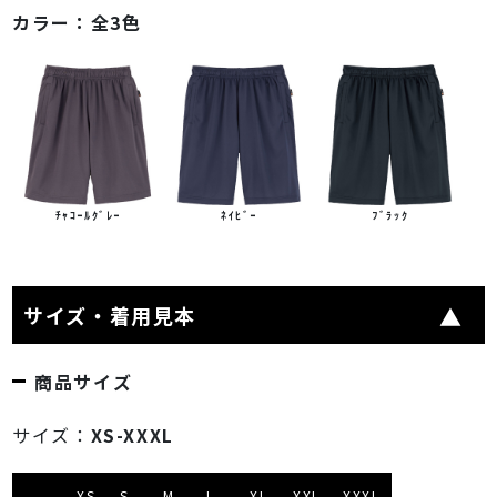
カラー：
全3色
ﾁｬｺｰﾙｸﾞﾚｰ
ﾈｲﾋﾞｰ
ﾌﾞﾗｯｸ
サイズ・着用見本
商品サイズ
サイズ：
XS-XXXL
XS
S
M
L
XL
XXL
XXXL