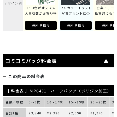
デザイン例
1～3色がオススメ
フルカラーイラスト
企業・チー
大量枚数がお買い得
写真プリントに◎
販売用にもオ
無料見積り
無料見積り
無料見積
コミコミパック料金表
この商品の料金表
［ 料金表 ］MP6431：ハーフパンツ（ポリジン加工）
色数／枚数
5～9枚
10～14枚
15～19枚
20～29枚
3
合計1色
¥3,240
¥2,380
¥2,090
¥1,940
¥1