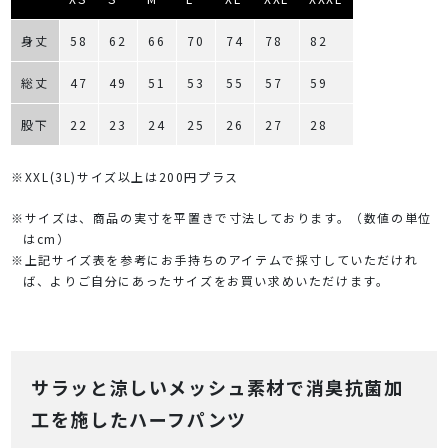
身丈
58
62
66
70
74
78
82
総丈
47
49
51
53
55
57
59
股下
22
23
24
25
26
27
28
※XXL(3L)サイズ以上は200円プラス
※サイズは、商品の実寸を平置きで寸法しております。（数値の単位
はcm）
※上記サイズ表を参考にお手持ちのアイテムで採寸していただけれ
ば、よりご自分にあったサイズをお買い求めいただけます。
サラッと涼しいメッシュ素材で消臭抗菌加
工を施したハーフパンツ