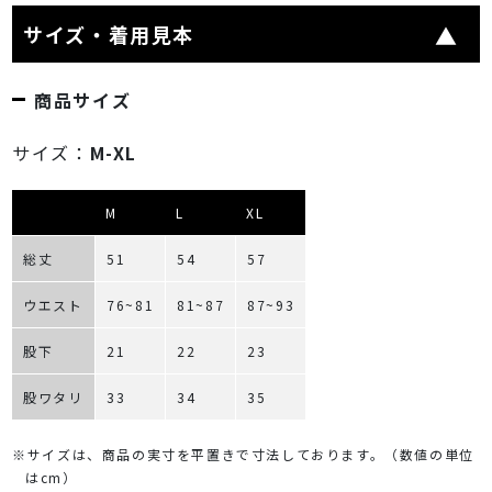
サイズ・着用見本
商品サイズ
サイズ：
M-XL
M
L
XL
総丈
51
54
57
ウエスト
76~81
81~87
87~93
股下
21
22
23
股ワタリ
33
34
35
※サイズは、商品の実寸を平置きで寸法しております。（数値の単位
はcm）