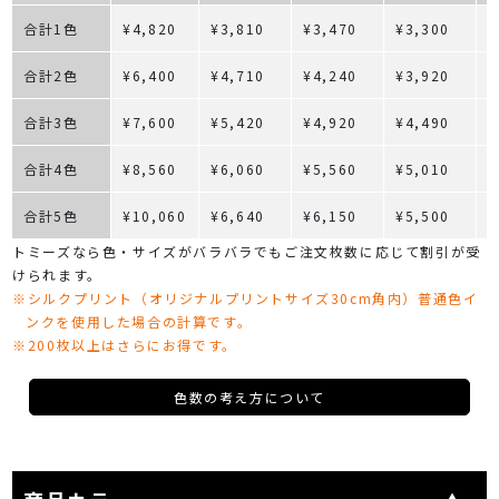
合計1色
¥4,820
¥3,810
¥3,470
¥3,300
¥
合計2色
¥6,400
¥4,710
¥4,240
¥3,920
¥
合計3色
¥7,600
¥5,420
¥4,920
¥4,490
¥
合計4色
¥8,560
¥6,060
¥5,560
¥5,010
¥
合計5色
¥10,060
¥6,640
¥6,150
¥5,500
¥
トミーズなら色・サイズがバラバラでもご注文枚数に応じて割引が受
けられます。
※シルクプリント（オリジナルプリントサイズ30cm角内）普通色イ
ンクを使用した場合の計算です。
※200枚以上はさらにお得です。
色数の考え方について