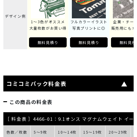
デザイン例
1～3色がオススメ
フルカラーイラスト
企業・チー
大量枚数がお買い得
写真プリントに◎
販売用にもオ
無料見積り
無料見積り
無料見積
コミコミパック料金表
この商品の料金表
［ 料金表 ］4466-01：9.1オンス マグナムウェイト イ
色数／枚数
5～9枚
10～14枚
15～19枚
20～29枚