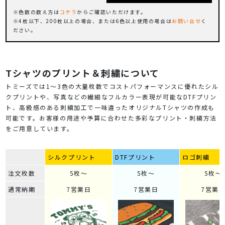
色数の数え方は
コチラ
からご確認いただけます。
4枚以下、200枚以上の場合、または6色以上使用の場合は
お問い合せ
く
ださい。
Tシャツのプリント＆刺繍について
トミーズでは1～3色の大量枚数でコストパフォーマンスに優れたシル
クプリントや、写真などの繊細なフルカラー表現が可能なDTFプリン
ト、高級感のある刺繍加工で一味違ったオリジナルTシャツの作成も
可能です。お客様の用途や予算に合わせた多彩なプリント・刺繍方法
をご用意しています。
シルクプリント
DTFプリント
ロゴ刺繍
注文枚数
5枚～
5枚～
5枚～
通常納期
7営業日
7営業日
7営業