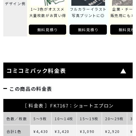
デザイン例
1～3色がオススメ
フルカラーイラスト
企業・チー
大量枚数がお買い得
写真プリントに◎
販売用にもオ
無料見積り
無料見積り
無料見積
コミコミパック料金表
この商品の料金表
［ 料金表 ］FK7167：ショートエプロン
色数／枚数
5～9枚
10～14枚
15～19枚
20～29枚
3
合計1色
¥4,430
¥3,420
¥3,090
¥2,920
¥2