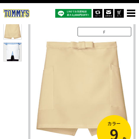
オリジナルTシャツTOP
商品一覧
その他
FK7167：ショートエプロン
F