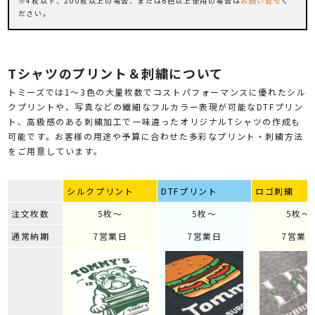
4枚以下、200枚以上の場合、または6色以上使用の場合は
お問い合せ
く
ださい。
Tシャツのプリント＆刺繍について
トミーズでは1～3色の大量枚数でコストパフォーマンスに優れたシル
クプリントや、写真などの繊細なフルカラー表現が可能なDTFプリン
ト、高級感のある刺繍加工で一味違ったオリジナルTシャツの作成も
可能です。お客様の用途や予算に合わせた多彩なプリント・刺繍方法
をご用意しています。
シルクプリント
DTFプリント
ロゴ刺繍
注文枚数
5枚～
5枚～
5枚～
通常納期
7営業日
7営業日
7営業