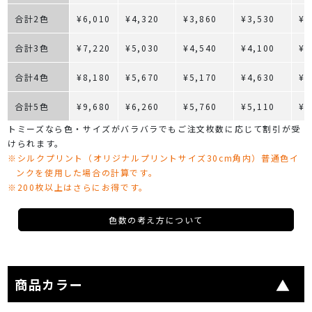
合計2色
¥6,010
¥4,320
¥3,860
¥3,530
¥3
合計3色
¥7,220
¥5,030
¥4,540
¥4,100
¥3
合計4色
¥8,180
¥5,670
¥5,170
¥4,630
¥4
合計5色
¥9,680
¥6,260
¥5,760
¥5,110
¥4
トミーズなら色・サイズがバラバラでもご注文枚数に応じて割引が受
けられます。
※シルクプリント（オリジナルプリントサイズ30cm角内）普通色イ
ンクを使用した場合の計算です。
※200枚以上はさらにお得です。
色数の考え方について
商品カラー