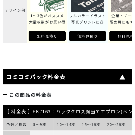
デザイン例
1～3色がオススメ
フルカラーイラスト
企業・チー
大量枚数がお買い得
写真プリントに◎
販売用にもオ
無料見積り
無料見積り
無料見積
コミコミパック料金表
この商品の料金表
［ 料金表 ］FK7163：バッククロス胸当てエプロン(ペン
色数／枚数
5～9枚
10～14枚
15～19枚
20～29枚