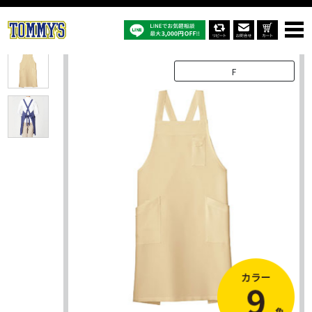
オリジナルTシャツTOP
商品一覧
その他
FK7163：バッククロス胸当てエプロン(ペン差し付)
F