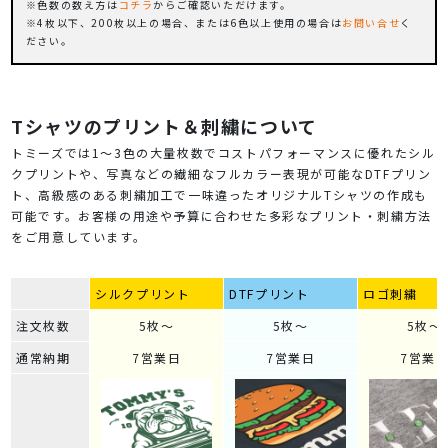
色数の数え方は
コチラ
からご確認いただけます。
4枚以下、200枚以上の場合、または6色以上使用の場合は
お問い合せ
く
ださい。
Tシャツのプリント＆刺繍について
トミーズでは1～3色の大量枚数でコストパフォーマンスに優れたシル
クプリントや、写真などの繊細なフルカラー表現が可能なDTFプリン
ト、高級感のある刺繍加工で一味違ったオリジナルTシャツの作成も
可能です。お客様の用途や予算に合わせた多彩なプリント・刺繍方法
をご用意しています。
シルクプリント
DTFプリント
ロゴ刺繍
注文枚数
5枚～
5枚～
5枚～
通常納期
7営業日
7営業日
7営業