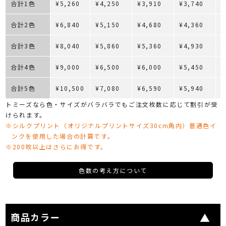
合計1色
¥5,260
¥4,250
¥3,910
¥3,740
¥
合計2色
¥6,840
¥5,150
¥4,680
¥4,360
¥
合計3色
¥8,040
¥5,860
¥5,360
¥4,930
¥
合計4色
¥9,000
¥6,500
¥6,000
¥5,450
¥
合計5色
¥10,500
¥7,080
¥6,590
¥5,940
¥
トミーズなら色・サイズがバラバラでもご注文枚数に応じて割引が受
けられます。
※シルクプリント（オリジナルプリントサイズ30cm角内）普通色イ
ンクを使用した場合の計算です。
※200枚以上はさらにお得です。
色数の考え方について
商品カラー