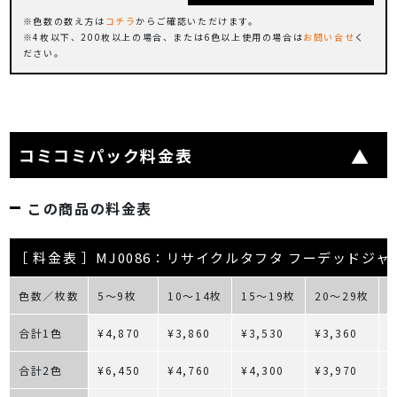
色数の数え方は
コチラ
からご確認いただけます。
4枚以下、200枚以上の場合、または6色以上使用の場合は
お問い合せ
く
ださい。
コミコミパック料金表
この商品の料金表
［ 料金表 ］MJ0086：リサイクルタフタ フーデッドジャ
色数／枚数
5～9枚
10～14枚
15～19枚
20～29枚
合計1色
¥4,870
¥3,860
¥3,530
¥3,360
¥
合計2色
¥6,450
¥4,760
¥4,300
¥3,970
¥