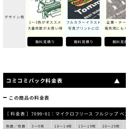
デザイン例
1～3色がオススメ
フルカラーイラスト
企業・チー
大量枚数がお買い得
写真プリントに◎
販売用にもオ
無料見積り
無料見積り
無料見積
コミコミパック料金表
この商品の料金表
［ 料金表 ］7099ｰ01：マイクロフリース フルジップ 
色数／枚数
5～9枚
10～14枚
15～19枚
20～29枚