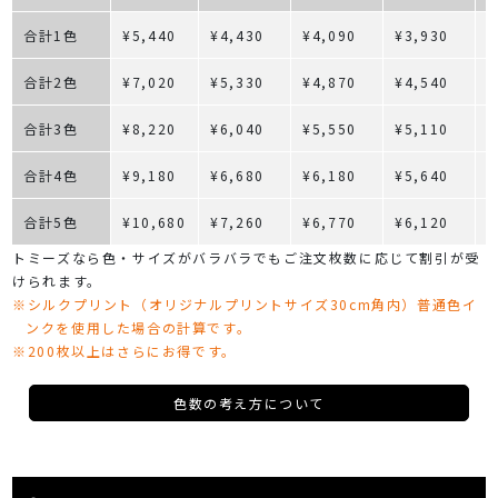
合計1色
¥5,440
¥4,430
¥4,090
¥3,930
¥
合計2色
¥7,020
¥5,330
¥4,870
¥4,540
¥
合計3色
¥8,220
¥6,040
¥5,550
¥5,110
¥
合計4色
¥9,180
¥6,680
¥6,180
¥5,640
¥
合計5色
¥10,680
¥7,260
¥6,770
¥6,120
¥
トミーズなら色・サイズがバラバラでもご注文枚数に応じて割引が受
けられます。
※シルクプリント（オリジナルプリントサイズ30cm角内）普通色イ
ンクを使用した場合の計算です。
※200枚以上はさらにお得です。
色数の考え方について