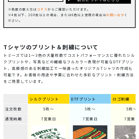
色数の数え方は
コチラ
からご確認いただけます。
4枚以下、200枚以上の場合、または6色以上使用の場合は
お問い合せ
く
ださい。
Tシャツのプリント＆刺繍について
トミーズでは1～3色の大量枚数でコストパフォーマンスに優れたシル
クプリントや、写真などの繊細なフルカラー表現が可能なDTFプリン
ト、高級感のある刺繍加工で一味違ったオリジナルTシャツの作成も
可能です。お客様の用途や予算に合わせた多彩なプリント・刺繍方法
をご用意しています。
シルクプリント
DTFプリント
ロゴ刺繍
注文枚数
5枚～
5枚～
5枚～
通常納期
7営業日
7営業日
7営業