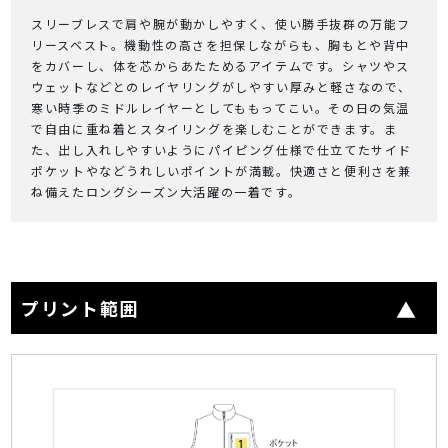
スリーブレスで肩や腕が動かしやすく、使い勝手抜群の万能フ
リースベスト。機動性の高さを担保しながらも、胸もとや背中
をカバーし、体を芯からあたためるアイテムです。シャツやス
ウェットなどとのレイヤリングがしやすい厚みと軽さなので、
寒い時季のミドルレイヤーとしてももってこい。その日の気温
で自由に重ね着とスタイリングを楽しむことができます。ま
た、出し入れしやすいようにパイピング仕様で仕立てたサイド
ポケットやなどうれしいポイントが満載。快適さと便利さを兼
ね備えたロングシーズン大活躍の一着です。
プリント範囲