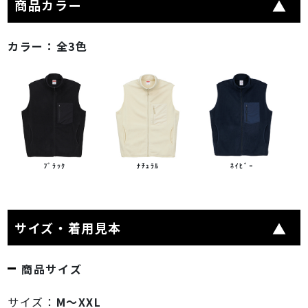
商品カラー
カラー：
全3色
ﾌﾞﾗｯｸ
ﾅﾁｭﾗﾙ
ﾈｲﾋﾞｰ
サイズ・着用見本
商品サイズ
サイズ：
M～XXL