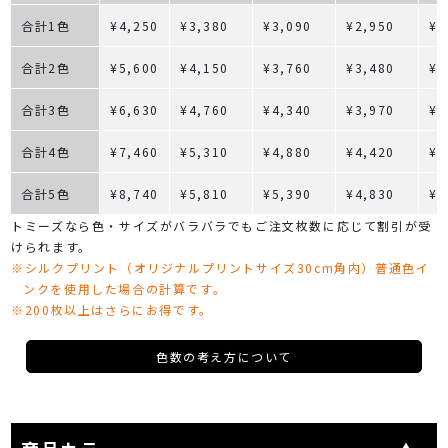
合計1色
¥4,250
¥3,380
¥3,090
¥2,950
¥2
合計2色
¥5,600
¥4,150
¥3,760
¥3,480
¥3
合計3色
¥6,630
¥4,760
¥4,340
¥3,970
¥3
合計4色
¥7,460
¥5,310
¥4,880
¥4,420
¥4
合計5色
¥8,740
¥5,810
¥5,390
¥4,830
¥4
トミーズなら色・サイズがバラバラでもご注文枚数に応じて割引が受
けられます。
※シルクプリント（オリジナルプリントサイズ30cm角内）普通色イ
ンクを使用した場合の計算です。
※200枚以上はさらにお得です。
色数の考え方について