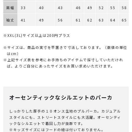
肩幅
33
40
43
46
49
52
55
58
袖丈
41
49
56
61
62
63
64
65
※XXL(3L)サイズ以上は200円プラス
※サイズは、商品の実寸を平置きで寸法しております。（数値の単位
はcm）
※上記サイズ表を参考にお手持ちのアイテムで採寸していただけれ
ば、よりご自分にあったサイズをお買い求めいただけます。
オーセンティックなシルエットのパーカ
しっかりした厚手の１０オンス生地のプルパーカ。カジュアル
スタイルにも、ストリートスタイルにも大活躍。オーセンティ
ックなシルエットで着回し力が抜群です。
※キッズサイズにはフードの紐は付いておりません。