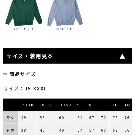
ｱｲﾋﾞｰｸﾞﾘｰﾝ
ｱｼｯﾄﾞﾌﾞﾙｰ
サイズ・着用見本
商品サイズ
サイズ：
JS-XXXL
JS110
JM130
JL150
S
M
L
XL
XXL
身丈
49
56
60
64
67
70
73
76
身幅
38
45
49
54
57
60
63
66