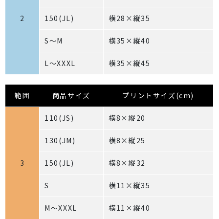
2
150(JL)
横28×縦35
S～M
横35×縦40
L～XXXL
横35×縦45
範囲
商品サイズ
プリントサイズ(cm)
110(JS)
横8×縦20
130(JM)
横8×縦25
3
150(JL)
横8×縦32
S
横11×縦35
M～XXXL
横11×縦40