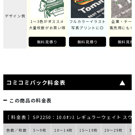
デザイン例
1～3色がオススメ
フルカラーイラスト
企業・チー
大量枚数がお買い得
写真プリントに◎
販売用にもオ
無料見積り
無料見積り
無料見積
コミコミパック料金表
この商品の料金表
［ 料金表 ］SP2250：10.0ｵﾝｽ レギュラーウェイト ス
色数／枚数
5～9枚
10～14枚
15～19枚
20～29枚
3