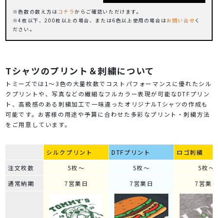
色数の数え方は
コチラ
からご確認いただけます。
4枚以下、200枚以上の場合、または6色以上使用の場合は
お問い合せ
く
ださい。
Tシャツのプリント＆刺繍について
トミーズでは1～3色の大量枚数でコストパフォーマンスに優れたシル
クプリントや、写真などの繊細なフルカラー表現が可能なDTFプリン
ト、高級感のある刺繍加工で一味違ったオリジナルTシャツの作成も
可能です。お客様の用途や予算に合わせた多彩なプリント・刺繍方法
をご用意しています。
シルクプリント
DTFプリント
ロゴ刺繍
注文枚数
5枚～
5枚～
5枚～
通常納期
7営業日
7営業日
7営業