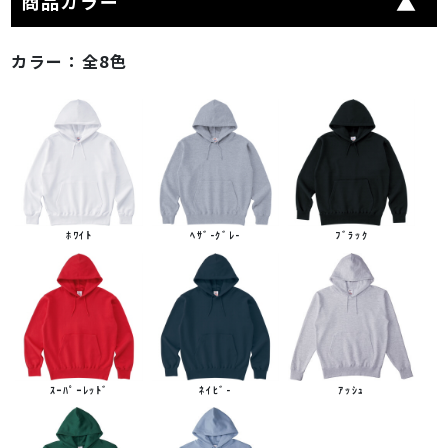
商品カラー
カラー：
全8色
ﾎﾜｲﾄ
ﾍｻﾞ-ｸﾞﾚ-
ﾌﾞﾗｯｸ
ｽｰﾊﾟｰﾚｯﾄﾞ
ﾈｲﾋﾞ-
ｱｯｼｭ