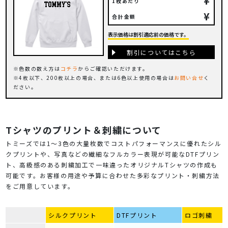
¥
1枚あたり
¥
合計金額
表示価格は割引適応前の価格です。
割引についてはこちら
色数の数え方は
コチラ
からご確認いただけます。
4枚以下、200枚以上の場合、または6色以上使用の場合は
お問い合せ
く
ださい。
Tシャツのプリント＆刺繍について
トミーズでは1～3色の大量枚数でコストパフォーマンスに優れたシル
クプリントや、写真などの繊細なフルカラー表現が可能なDTFプリン
ト、高級感のある刺繍加工で一味違ったオリジナルTシャツの作成も
可能です。お客様の用途や予算に合わせた多彩なプリント・刺繍方法
をご用意しています。
シルクプリント
DTFプリント
ロゴ刺繍