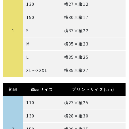
130
横27×縦12
150
横30×縦17
1
S
横33×縦22
M
横35×縦23
L
横35×縦25
XL～XXXL
横35×縦27
範囲
商品サイズ
プリントサイズ(cm)
110
横23×縦25
130
横28×縦30
2
150
横28×縦35