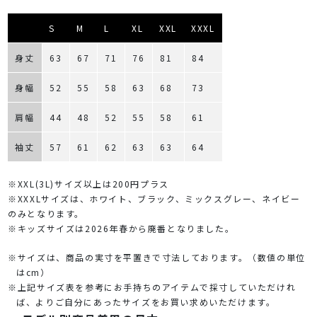
S
M
L
XL
XXL
XXXL
身丈
63
67
71
76
81
84
身幅
52
55
58
63
68
73
肩幅
44
48
52
55
58
61
袖丈
57
61
62
63
63
64
※XXL(3L)サイズ以上は200円プラス
※XXXLサイズは、ホワイト、ブラック、ミックスグレー、ネイビー
のみとなります。
※キッズサイズは2026年春から廃番となりました。
※サイズは、商品の実寸を平置きで寸法しております。（数値の単位
はcm）
※上記サイズ表を参考にお手持ちのアイテムで採寸していただけれ
ば、よりご自分にあったサイズをお買い求めいただけます。