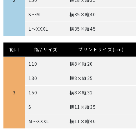
S～M
横35×縦40
L～XXXL
横35×縦45
範囲
商品サイズ
プリントサイズ(cm)
110
横8×縦20
130
横8×縦25
3
150
横8×縦32
S
横11×縦35
M～XXXL
横11×縦40