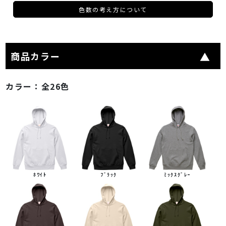
色数の考え方について
商品カラー
カラー：
全26色
ﾎﾜｲﾄ
ﾌﾞﾗｯｸ
ﾐｯｸｽｸﾞﾚｰ