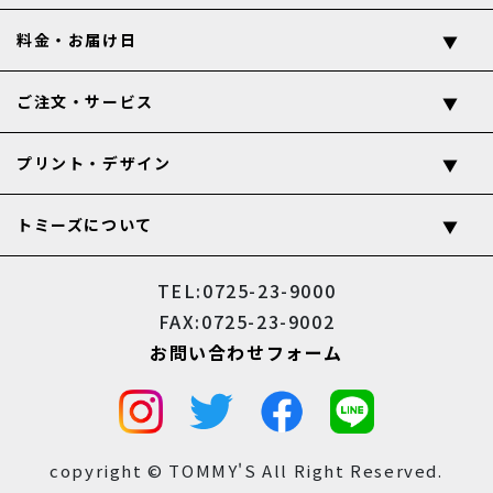
★ ★ ★ ★ ★
料金・お届け日
クラスパーカー作りました！
ご注文・サービス
商品名：
5214-01/02
スウェットプルオーバーパーカ
クラスパーカーを作っていただきありがとうございまし
た。
プリント・デザイン
みんなから色んな意見が出て、細かいところまでデザイン
修正してもらい助かりました。
最高のものができたと思います！！初めてのオリジナルパ
トミーズについて
ーカー作ったのですがハマりそうです♪
山口県 T.M / 2022-10
TEL:0725-23-9000
FAX:0725-23-9002
★ ★ ★ ★ ☆
お問い合わせフォーム
部屋着としても使えます！
商品名：
5214-01/02
スウェットプルオーバーパーカ
イベント用にオリジナルパーカーを作成しましたが、着心
copyright © TOMMY'S All Right Reserved.
地が良いので部屋着として使ってます