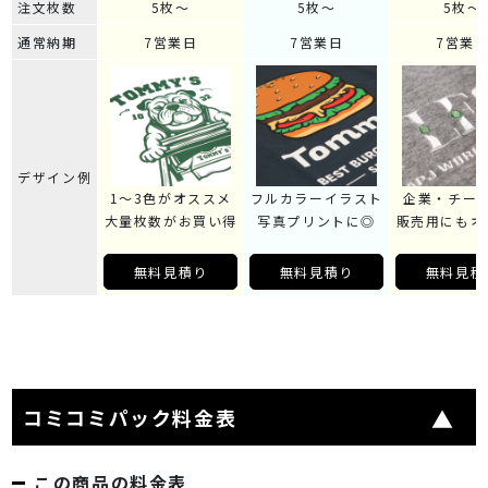
注文枚数
5枚～
5枚～
5枚～
通常納期
7営業日
7営業日
7営業
デザイン例
1～3色がオススメ
フルカラーイラスト
企業・チー
大量枚数がお買い得
写真プリントに◎
販売用にもオ
無料見積り
無料見積り
無料見積
コミコミパック料金表
この商品の料金表