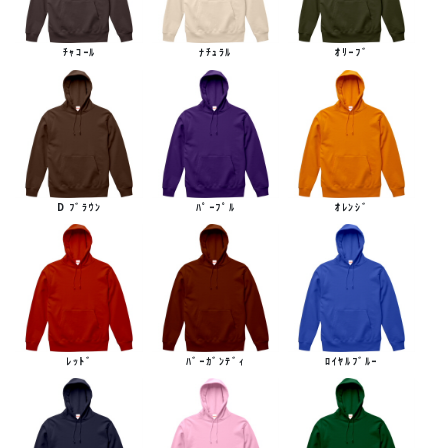
ﾁｬｺｰﾙ
ﾅﾁｭﾗﾙ
ｵﾘｰﾌﾞ
D ﾌﾞﾗｳﾝ
ﾊﾟｰﾌﾟﾙ
ｵﾚﾝｼﾞ
ﾚｯﾄﾞ
ﾊﾞｰｶﾞﾝﾃﾞｨ
ﾛｲﾔﾙﾌﾞﾙｰ