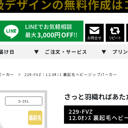
級デザインの無料作成は
届け日
ご注文・サービス
プリ
パーカー
229-FVZ：12.0ｵﾝｽ 裏起毛ヘビージップパーカー
さっと羽織ればあた
S-2XL
229-FVZ
12.0ｵﾝｽ 裏起毛