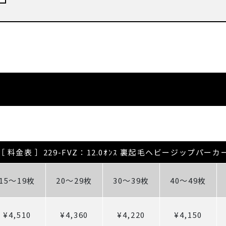
［ 料金表 ］229-FVZ：12.0ｵﾝｽ 裏起毛ヘビージップパーカ
15～19枚
20～29枚
30～39枚
40～49枚
¥4,510
¥4,360
¥4,220
¥4,150