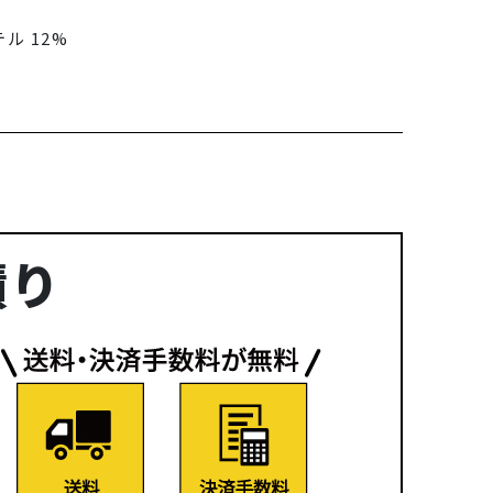
ル 12%
積り