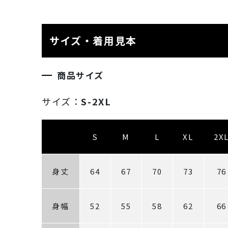
サイズ・着用見本
商品サイズ
サイズ：
S-2XL
S
M
L
XL
2X
身丈
64
67
70
73
76
身幅
52
55
58
62
66