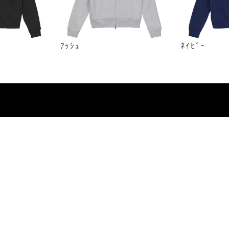
ｱｯｼｭ
ﾈｲﾋﾞｰ