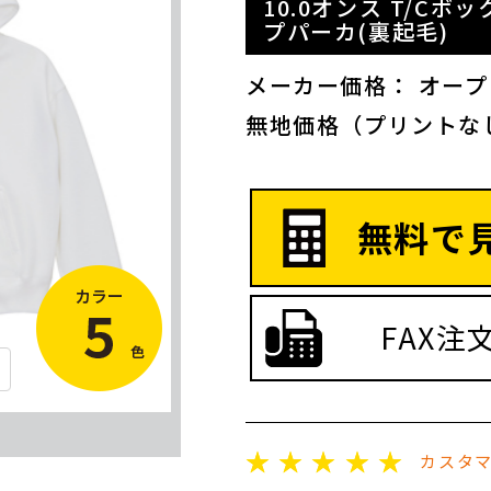
10.0オンス T/C
プパーカ(裏起毛)
メーカー価格： オー
無地価格（プリントな
無料で
FAX注
☆
☆
☆
☆
☆
カスタ