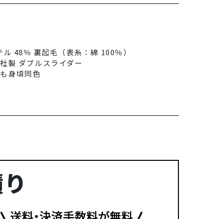
ル 48％ 裏起毛（表糸：綿 100％）
K社製 ダブルスライダー
ひも身頃同色
積り