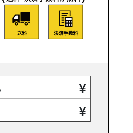
¥
り
¥
。