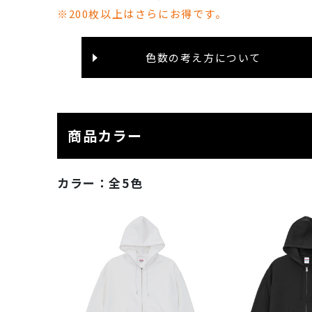
※200枚以上はさらにお得です。
色数の考え方について
商品カラー
カラー：
全5色