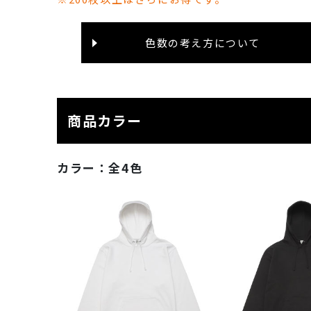
色数の考え方について
商品カラー
カラー：
全4色