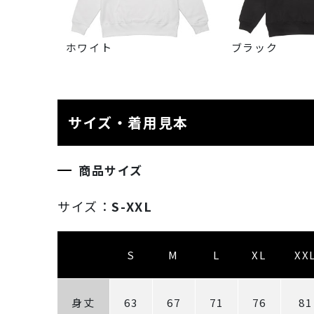
ホワイト
ブラック
サイズ・着用見本
商品サイズ
サイズ：
S-XXL
S
M
L
XL
XX
身丈
63
67
71
76
81