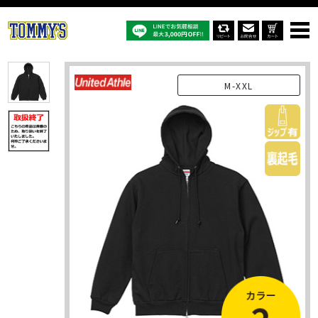
オリジナルTシャツTOP
商品一覧
オリジナルパーカー
5797-01：15.0ｵﾝｽオープンエンド マグナムウェイト スウェット フル
ジップ パーカ（裏起毛）
M-XXL