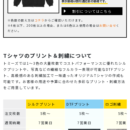
表示価格は割引適応前の価格です。
割引についてはこちら
色数の数え方は
コチラ
からご確認いただけます。
4枚以下、200枚以上の場合、または6色以上使用の場合は
お問い合せ
く
ださい。
Tシャツのプリント＆刺繍について
トミーズでは1～3色の大量枚数でコストパフォーマンスに優れたシル
クプリントや、写真などの繊細なフルカラー表現が可能なDTFプリン
ト、高級感のある刺繍加工で一味違ったオリジナルTシャツの作成も
可能です。お客様の用途や予算に合わせた多彩なプリント・刺繍方法
をご用意しています。
シルクプリント
DTFプリント
ロゴ刺繍
注文枚数
5枚～
5枚～
5枚～
通常納期
7営業日
7営業日
7営業