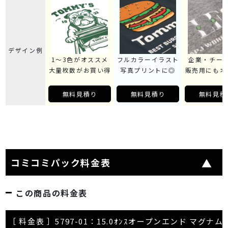
デザイン例
1～3色がオススメ
フルカラーイラスト
企業・チー
大量枚数がお買い得
写真プリントに◎
販売用にもオ
無料見積り
無料見積り
無料見積
コミコミパック料金表
この商品の料金表
［ 料金表 ］5797-01：15.0ｵﾝｽオープンエンド マ