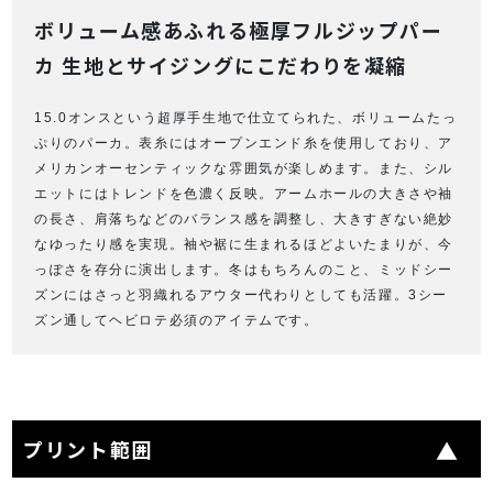
ボリューム感あふれる極厚フルジップパー
カ 生地とサイジングにこだわりを凝縮
15.0オンスという超厚手生地で仕立てられた、ボリュームたっ
ぷりのパーカ。表糸にはオープンエンド糸を使用しており、ア
メリカンオーセンティックな雰囲気が楽しめます。また、シル
エットにはトレンドを色濃く反映。アームホールの大きさや袖
の長さ、肩落ちなどのバランス感を調整し、大きすぎない絶妙
なゆったり感を実現。袖や裾に生まれるほどよいたまりが、今
っぽさを存分に演出します。冬はもちろんのこと、ミッドシー
ズンにはさっと羽織れるアウター代わりとしても活躍。
3シー
ズン通してヘビロテ必須のアイテムです。
プリント範囲