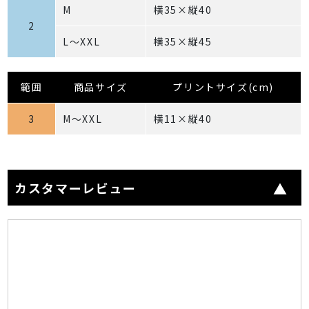
M
横35×縦40
2
L～XXL
横35×縦45
範囲
商品サイズ
プリントサイズ(cm)
3
M～XXL
横11×縦40
カスタマーレビュー