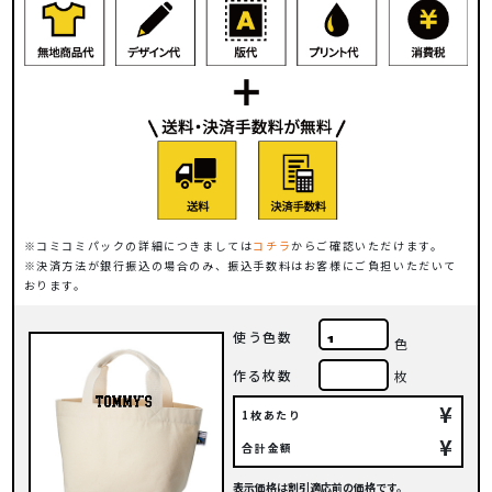
コミコミパックの詳細につきましては
コチラ
からご確認いただけます。
決済方法が銀行振込の場合のみ、振込手数料はお客様にご負担いただいて
おります。
使う色数
色
作る枚数
枚
¥
1枚あたり
¥
合計金額
表示価格は割引適応前の価格です。