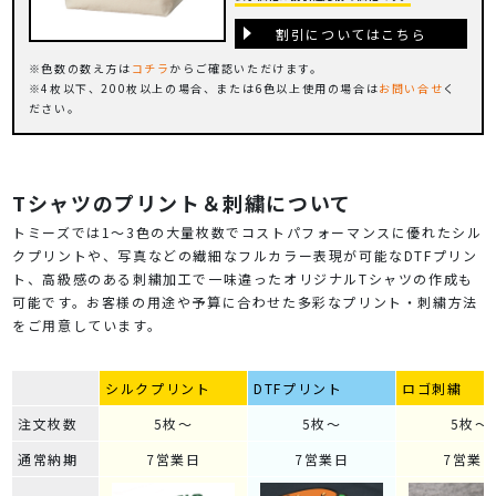
割引についてはこちら
色数の数え方は
コチラ
からご確認いただけます。
4枚以下、200枚以上の場合、または6色以上使用の場合は
お問い合せ
く
ださい。
Tシャツのプリント＆刺繍について
トミーズでは1～3色の大量枚数でコストパフォーマンスに優れたシル
クプリントや、写真などの繊細なフルカラー表現が可能なDTFプリン
ト、高級感のある刺繍加工で一味違ったオリジナルTシャツの作成も
可能です。お客様の用途や予算に合わせた多彩なプリント・刺繍方法
をご用意しています。
シルクプリント
DTFプリント
ロゴ刺繍
注文枚数
5枚～
5枚～
5枚～
通常納期
7営業日
7営業日
7営業