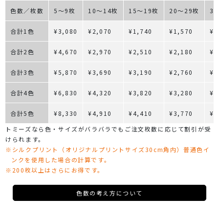
色数／枚数
5～9枚
10～14枚
15～19枚
20～29枚
3
合計1色
¥3,080
¥2,070
¥1,740
¥1,570
¥1
合計2色
¥4,670
¥2,970
¥2,510
¥2,180
¥1
合計3色
¥5,870
¥3,690
¥3,190
¥2,760
¥2
合計4色
¥6,830
¥4,320
¥3,820
¥3,280
¥2
合計5色
¥8,330
¥4,910
¥4,410
¥3,770
¥3
トミーズなら色・サイズがバラバラでもご注文枚数に応じて割引が受
けられます。
※シルクプリント（オリジナルプリントサイズ30cm角内）普通色イ
ンクを使用した場合の計算です。
※200枚以上はさらにお得です。
色数の考え方について