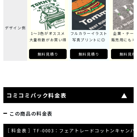
デザイン例
1～3色がオススメ
フルカラーイラスト
企業・チー
大量枚数がお買い得
写真プリントに◎
販売用にもオ
無料見積り
無料見積り
無料見積
コミコミパック料金表
この商品の料金表
［ 料金表 ］TF-0003：フェアトレードコットンキャン