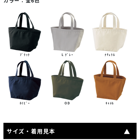
カラー：
全6色
ﾌﾞﾗｯｸ
L ｸﾞﾚｰ
ﾅﾁｭﾗﾙ
ﾈｲﾋﾞｰ
OD
ｷｬﾒﾙ
サイズ・着用見本