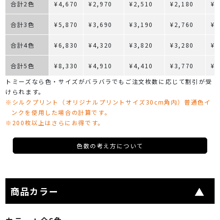
合計2色
¥4,670
¥2,970
¥2,510
¥2,180
¥1
合計3色
¥5,870
¥3,690
¥3,190
¥2,760
¥2
合計4色
¥6,830
¥4,320
¥3,820
¥3,280
¥2
合計5色
¥8,330
¥4,910
¥4,410
¥3,770
¥3
トミーズなら色・サイズがバラバラでもご注文枚数に応じて割引が受
けられます。
※シルクプリント（オリジナルプリントサイズ30cm角内）普通色イ
ンクを使用した場合の計算です。
※200枚以上はさらにお得です。
色数の考え方について
商品カラー