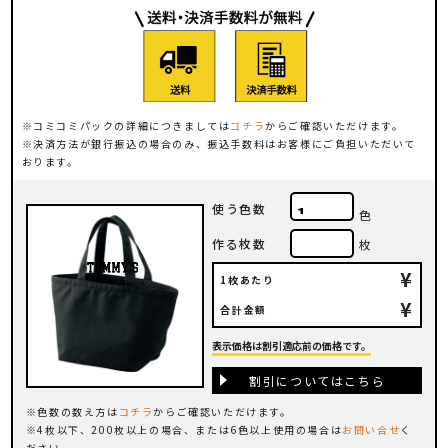
コミコミパックの詳細につきましては
コチラ
からご確認いただけます。
決済方法が銀行振込の場合のみ、振込手数料はお客様にご負担いただいて
おります。
使う色数
色
作る枚数
枚
¥
1枚あたり
¥
合計金額
表示価格は割引適応前の価格です。
割引についてはこちら
色数の数え方は
コチラ
からご確認いただけます。
4枚以下、200枚以上の場合、または6色以上使用の場合は
お問い合せ
く
ださい。