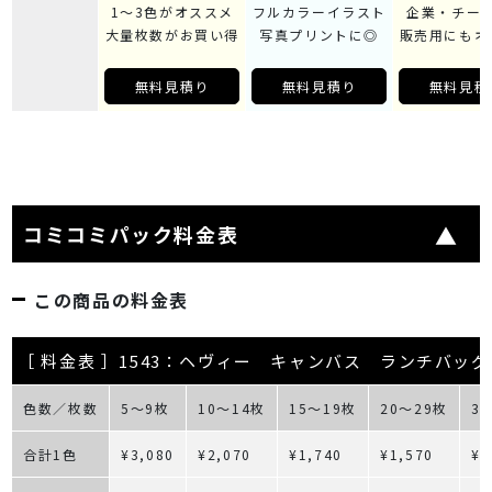
1～3色がオススメ
フルカラーイラスト
企業・チー
大量枚数がお買い得
写真プリントに◎
販売用にもオ
無料見積り
無料見積り
無料見積
コミコミパック料金表
この商品の料金表
［ 料金表 ］1543：ヘヴィー キャンバス ランチバッグ
色数／枚数
5～9枚
10～14枚
15～19枚
20～29枚
3
合計1色
¥3,080
¥2,070
¥1,740
¥1,570
¥1