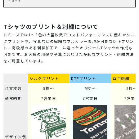
Tシャツのプリント＆刺繍について
トミーズでは1～3色の大量枚数でコストパフォーマンスに優れたシル
クプリントや、写真などの繊細なフルカラー表現が可能なDTFプリン
ト、高級感のある刺繍加工で一味違ったオリジナルTシャツの作成も
可能です。お客様の用途や予算に合わせた多彩なプリント・刺繍方法
をご用意しています。
シルクプリント
DTFプリント
ロゴ刺繍
注文枚数
5枚～
5枚～
5枚～
通常納期
7営業日
7営業日
7営業
デザイン例