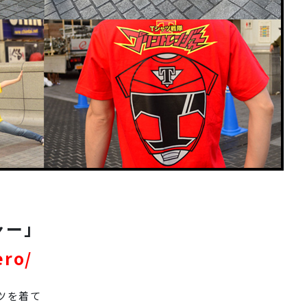
ャー」
ero/
ツを着て