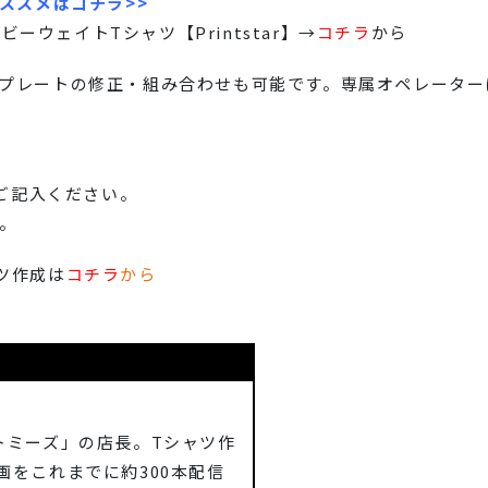
ススメはコチラ>>
ビーウェイトTシャツ【Printstar】→
コチラ
から
プレートの修正・組み合わせも可能です。専属オペレーター
ご記入ください。
。
ツ作成は
コチラ
から
トミーズ」の店長。Tシャツ作
画をこれまでに約300本配信